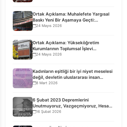
Ortak Açıklama: Muhalefete Yargısal
Baskı Yeni Bir Aşamaya Geçti:
Seçilmiş…
24 Mayıs 2026
Ortak Açıklama: Yükseköğretim
Kurumlarının Toplumsal İşlevi
Kurucularının Ticari Akıbetine
24 Mayıs 2026
Bağlanamaz!
Kadınların eşitliği bir iyi niyet meselesi
değil, devletin uluslararası insan…
8 Mart 2026
6 Şubat 2023 Depremlerini
Unutmuyoruz, Vazgeçmiyoruz, Hesap
Sorulmasını İstiyoruz!
16 Şubat 2026