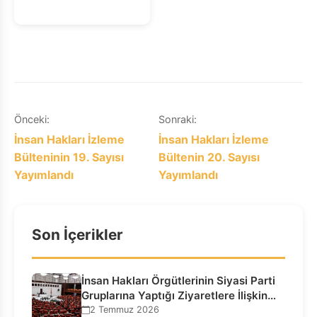
Uyumu
Yazı
Önceki:
Sonraki:
İnsan Hakları İzleme
İnsan Hakları İzleme
gezinmesi
Bülteninin 19. Sayısı
Bültenin 20. Sayısı
Yayımlandı
Yayımlandı
Son İçerikler
İnsan Hakları Örgütlerinin Siyasi Parti
Gruplarına Yaptığı Ziyaretlere İlişkin
Bilgilendirme…
2 Temmuz 2026