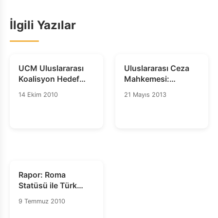
İlgili Yazılar
UCM Uluslararası
Uluslararası Ceza
Koalisyon Hedef
Mahkemesi:
Ülke Kampanyası:
Cezasızlığa Karşı
14 Ekim 2010
21 Mayıs 2013
TÜRKİYE
Küresel Taahhüt
Rapor: Roma
Statüsü ile Türk
Ulusal Mevzuatının
9 Temmuz 2010
Maddi Ceza Hukuku
Kuralları Yönünden