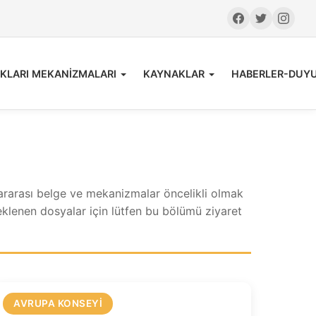
KLARI MEKANİZMALARI
KAYNAKLAR
HABERLER-DUY
lararası belge ve mekanizmalar öncelikli olmak
 eklenen dosyalar için lütfen bu bölümü ziyaret
AVRUPA KONSEYI