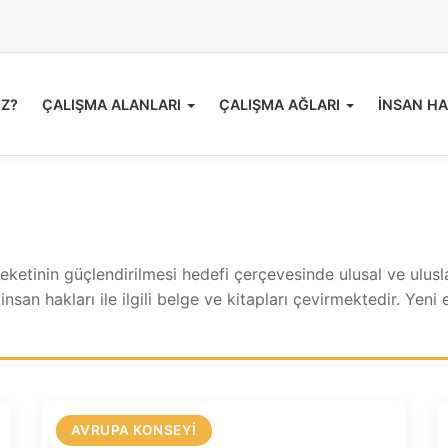
İZ?
ÇALIŞMA ALANLARI
ÇALIŞMA AĞLARI
İNSAN HA
reketinin güçlendirilmesi hedefi çerçevesinde ulusal ve ulus
nsan hakları ile ilgili belge ve kitapları çevirmektedir. Yeni
AVRUPA KONSEYI