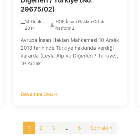
Diğerleri / Türkiye (No.
29675/02)
14 Ocak
İHOP İnsan Hakları Ortak
2014
Platformu
Avrupa İnsan Hakları Mahkemesi 10 Aralık
2013 tarihinde Türkiye hakkında verdiği
kararda (Leyla Alp ve Diğerleri / Türkiye),
19 Aralık...
Devamını Oku
Yazı
1
2
3
…
6
Sonraki »
sayfalaması