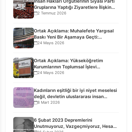
İnsan Hakları Örgütlerinin Siyasi Parti
Gruplarına Yaptığı Ziyaretlere İlişkin
Bilgilendirme…
2 Temmuz 2026
Ortak Açıklama: Muhalefete Yargısal
Baskı Yeni Bir Aşamaya Geçti:
Seçilmiş…
24 Mayıs 2026
Ortak Açıklama: Yükseköğretim
Kurumlarının Toplumsal İşlevi
Kurucularının Ticari Akıbetine
24 Mayıs 2026
Bağlanamaz!
Kadınların eşitliği bir iyi niyet meselesi
değil, devletin uluslararası insan…
8 Mart 2026
6 Şubat 2023 Depremlerini
Unutmuyoruz, Vazgeçmiyoruz, Hesap