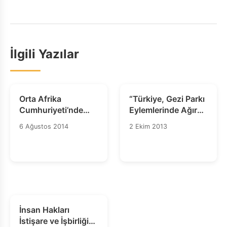
İlgili Yazılar
Orta Afrika
“Türkiye, Gezi Parkı
Cumhuriyeti’nde
Eylemlerinde Ağır
Hükümetin İstifası
Hak İhlalleri
6 Ağustos 2014
2 Ekim 2013
Cezasızlığın
Gerçekleştirmekle
Kapısını Açmamalı
Suçlanıyor”
İnsan Hakları
İstişare ve İşbirliği