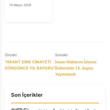
Toplantısı
14 Mayıs 2008
Yazı
Önceki:
Sonraki:
"HRANT DİNK CİNAYETİ
İnsan Haklarını İzleme
gezinmesi
DÖRDÜNCÜ YIL RAPORU"
Bülteninin 13. Sayısı
Yayımlandı
Son İçerikler