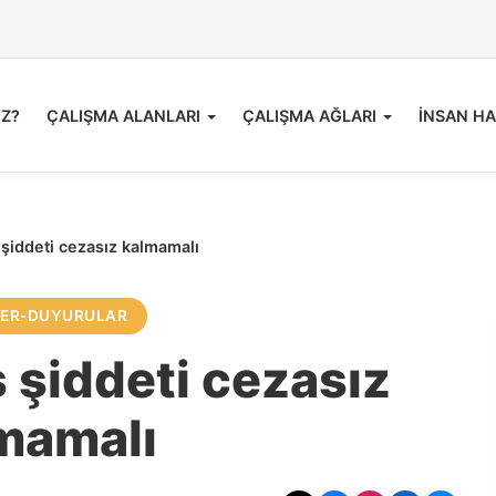
İZ?
ÇALIŞMA ALANLARI
ÇALIŞMA AĞLARI
İNSAN HA
 şiddeti cezasız kalmamalı
LER-DUYURULAR
s şiddeti cezasız
mamalı