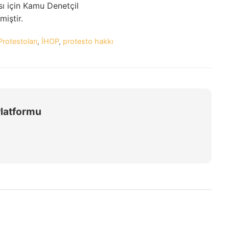
ı için Kamu Denetçil
miştir.
Protestoları
,
İHOP
,
protesto hakkı
Platformu