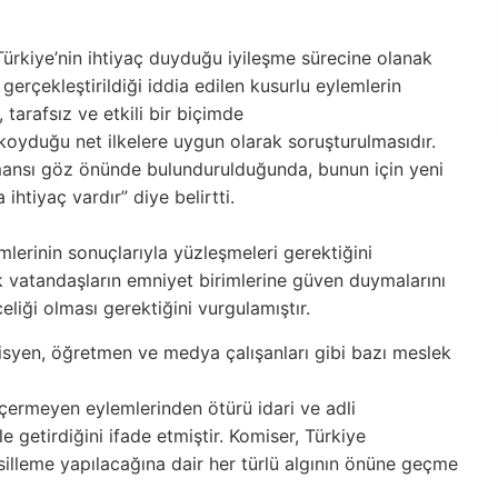
Türkiye’nin ihtiyaç duyduğu iyileşme sürecine olanak
gerçekleştirildiği iddia edilen kusurlu eylemlerin
tarafsız ve etkili bir biçimde
koyduğu net ilkelere uygun olarak
soruşturulmasıdır.
mansı göz önünde
bulundurulduğunda, bunun için yeni
a ihtiyaç vardır” diye belirtti.
mlerinin sonuçlarıyla yüzleşmeleri gerektiğini
 vatandaşların emniyet birimlerine güven duymalarını
iği olması gerektiğini vurgulamıştır.
isyen,
öğretmen ve medya çalışanları gibi bazı meslek
 içermeyen eylemlerinden ötürü
idari ve adli
e getirdiğini
ifade etmiştir. Komiser, Türkiye
silleme yapılacağına dair her türlü algının önüne geçme