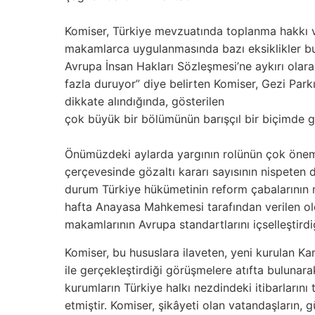
Komiser, Türkiye mevzuatında toplanma hakkı
makamlarca uygulanmasında bazı
eksiklikler 
Avrupa İnsan
Hakları Sözleşmesi’ne aykırı olarak
fazla duruyor” diye belirten Komiser, Gezi Park
dikkate alındığında, gösterilen
çok büyük bir bölümünün barışçıl bir biçimde ge
Önümüzdeki aylarda yargının rolünün çok önemli 
çerçevesinde gözaltı kararı sayısının nispeten
durum Türkiye hükümetinin reform çabalarının m
hafta Anayasa Mahkemesi tarafından verilen old
makamlarının Avrupa standartlarını içselleştirdiğ
Komiser, bu hususlara ilaveten, yeni kurulan K
ile gerçekleştirdiği görüşmelere atıfta buluna
kurumların Türkiye halkı nezdindeki itibarlarını 
etmiştir. Komiser, şikâyeti olan vatandaşların, gü