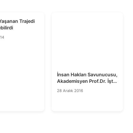
Yaşanan Trajedi
bilirdi
014
İnsan Hakları Savunucusu,
Akademisyen Prof.Dr. İştar
Gözaydın’ın Tutukluluk
28 Aralık 2016
Kararı Bir An Önce
Kaldırılmalıdır!