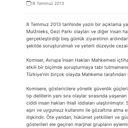
18 Temmuz 2013
8 Temmuz 2013 tarihinde yazılı bir açıklama ya
Muižnieks,
Gezi Parkı olayları ve diğer insan h
gerçekleştirdiği beş günlük ziyaretinin ardından
şekilde soruşturulmalı ve yeterli
düzeyde cezala
Komiser, Avrupa İnsan Hakları Mahkemesi
içtih
etkili bir
biçimde soruşturmaya tabi tutmamanın 
Türkiye’nin birçok olayda Mahkeme tarafından
Komisere, göstericilere yönelik güvenlik güçlerin
tıp delillerin yanı sıra olaylar sırasında yaşan
ciddi insan hakları ihlali iddiaları ulaştırılmışt
aşırı ve uygunsuz kullanımı ile gözaltına alma
ilişkindir. Öte yandan, hükümet yetkilileri ve gü
gösterileri ele geçiren marjinal grupların eyle