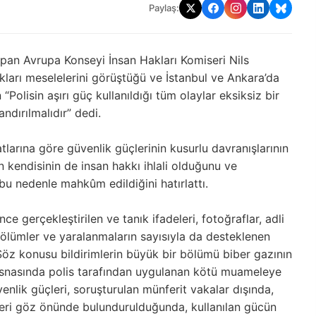
Paylaş:
pan Avrupa Konseyi İnsan Hakları Komiseri Nils
akları meselelerini görüştüğü ve İstanbul
ve Ankara’da
 “Polisin aşırı
güç kullanıldığı tüm olaylar eksiksiz bir
ndırılmalıdır” dedi.
atlarına göre güvenlik güçlerinin kusurlu davranışlarının
kendisinin de insan hakkı ihlali olduğunu
ve
 bu nedenle mahk
ûm edildi
ğini hatırlattı.
ce gerçekleştirilen ve tanık ifadeleri, fotoğraflar, adli
an ölümler ve yaralanmaların sayısıyla da desteklenen
ır. Söz konusu bildirimlerin büyük bir bölümü biber gazının
 esnasında polis tarafından uygulanan kötü muameleye
venlik güçleri, soruşturulan münferit vakalar dışında,
mleri göz önünde bulundurulduğunda, kullanılan gücün