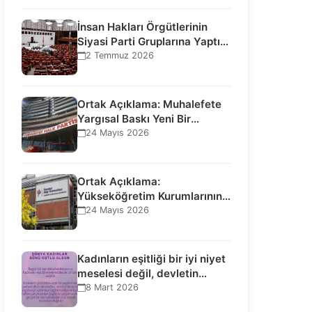
İnsan Hakları Örgütlerinin
Siyasi Parti Gruplarına Yaptığı
Ziyaretlere İlişkin
2 Temmuz 2026
Bilgilendirme…
Ortak Açıklama: Muhalefete
Yargısal Baskı Yeni Bir
Aşamaya Geçti: Seçilmiş…
24 Mayıs 2026
Ortak Açıklama:
Yükseköğretim Kurumlarının
Toplumsal İşlevi Kurucularının
24 Mayıs 2026
Ticari Akıbetine Bağlanamaz!
Kadınların eşitliği bir iyi niyet
meselesi değil, devletin
uluslararası insan…
8 Mart 2026