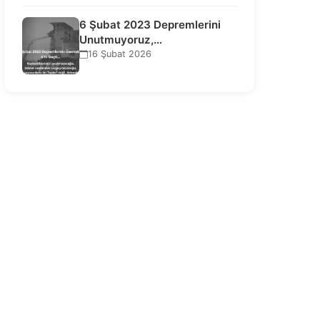
6 Şubat 2023 Depremlerini
Unutmuyoruz,
Vazgeçmiyoruz, Hesap
16 Şubat 2026
Sorulmasını İstiyoruz!