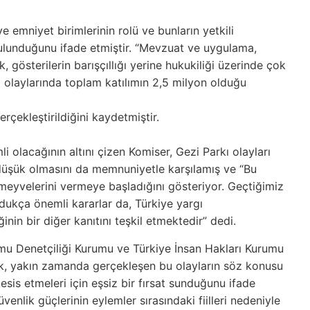
 ve emniyet
birimlerinin rolü ve bunların yetkili
bulunduğunu ifade etmiştir. “Mevzuat ve uygulama,
, gösterilerin barışçıllığı yerine
hukukiliği üzerinde çok
ı
olaylarında toplam katılımın 2,5 milyon olduğu
rçekleştirildiğini kaydetmiştir.
olacağının altını çizen Komiser, Gezi Parkı olayları
 düşük olmasını da memnuniyetle karşılamış ve “Bu
eyvelerini vermeye başladığını gösteriyor. Geçtiğimiz
ukça önemli kararlar da, Türkiye yargı
inin bir diğer kanıtını teşkil etmektedir” dedi.
amu Denetçiliği Kurumu ve Türkiye İnsan Hakları Kurumu
rak, yakın zamanda gerçekleşen bu olayların söz konusu
tesis etmeleri için eşsiz bir fırsat sunduğunu ifade
venlik güçlerinin eylemler sırasındaki fiilleri nedeniyle