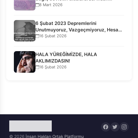
8 Mart 2026
6 Şubat 2023 Depremlerini
Unutmuyoruz, Vazgeçmiyoruz, Hesap
Sorulmasını İstiyoruz!
16 Şubat 2026
HALA YÜREĞİMİZDE, HALA
AKLIMIZDASIN!
16 Şubat 2026
© 2026
İnsan Hakları Ortak Platformu