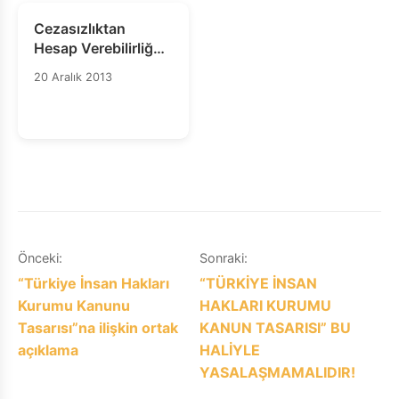
Cezasızlıktan
Hesap Verebilirliğe
Haber Bülteni’nin
20 Aralık 2013
İkinci Sayısı
Yayımlandı
Yazı
Önceki:
Sonraki:
“Türkiye İnsan Hakları
“TÜRKİYE İNSAN
gezinmesi
Kurumu Kanunu
HAKLARI KURUMU
Tasarısı”na ilişkin ortak
KANUN TASARISI” BU
açıklama
HALİYLE
YASALAŞMAMALIDIR!