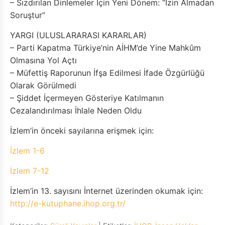
– Sızdırılan Dinlemeler İçin Yeni Dönem: “İzin Almadan
Soruştur”
YARGI (ULUSLARARASI KARARLAR)
– Parti Kapatma Türkiye’nin AİHM’de Yine Mahkûm
Olmasına Yol Açtı
– Müfettiş Raporunun İfşa Edilmesi İfade Özgürlüğü
Olarak Görülmedi
– Şiddet İçermeyen Gösteriye Katılmanın
Cezalandırılması İhlale Neden Oldu
İzlem’in önceki sayılarına erişmek için:
İzlem 1-6
İzlem 7-12
İzlem’in 13. sayısını İnternet üzerinden okumak için:
http://e-kutuphane.ihop.org.tr/