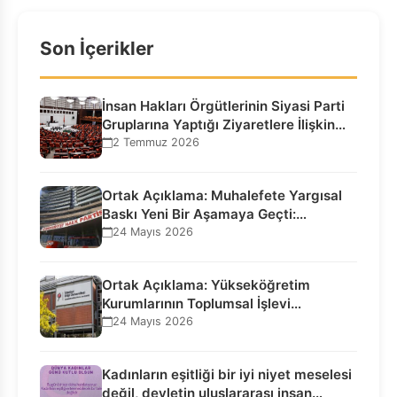
Son İçerikler
İnsan Hakları Örgütlerinin Siyasi Parti
Gruplarına Yaptığı Ziyaretlere İlişkin
Bilgilendirme…
2 Temmuz 2026
Ortak Açıklama: Muhalefete Yargısal
Baskı Yeni Bir Aşamaya Geçti:
Seçilmiş…
24 Mayıs 2026
Ortak Açıklama: Yükseköğretim
Kurumlarının Toplumsal İşlevi
Kurucularının Ticari Akıbetine
24 Mayıs 2026
Bağlanamaz!
Kadınların eşitliği bir iyi niyet meselesi
değil, devletin uluslararası insan…