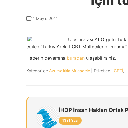
için t
11 Mayıs 2011
Uluslararası Af Örgütü Türk
edilen “Türkiye’deki LGBT Mültecilerin Durumu”
Haberin devamına
buradan
ulaşabilirsiniz.
Kategoriler:
Ayrımcılıkla Mücadele
| Etiketler:
LGBTİ
,
L
İHOP İnsan Hakları Ortak 
1331 Yazı