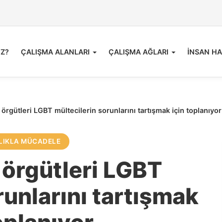
İZ?
ÇALIŞMA ALANLARI
ÇALIŞMA AĞLARI
İNSAN HA
 örgütleri LGBT mültecilerin sorunlarını tartışmak için toplanıyor
LIKLA MÜCADELE
 örgütleri LGBT
runlarını tartışmak