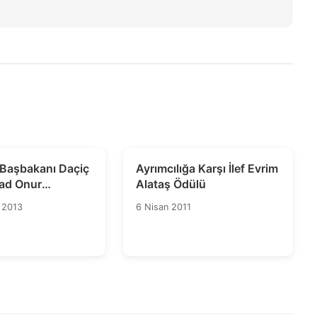
 Başbakanı Daçiç
Ayrımcılığa Karşı İlef Evrim
rad Onur
Alataş Ödülü
'ne Destek
 2013
6 Nisan 2011