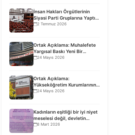
İnsan Hakları Örgütlerinin
Siyasi Parti Gruplarına Yaptığı
Ziyaretlere İlişkin
2 Temmuz 2026
Bilgilendirme…
Ortak Açıklama: Muhalefete
Yargısal Baskı Yeni Bir
Aşamaya Geçti: Seçilmiş…
24 Mayıs 2026
Ortak Açıklama:
Yükseköğretim Kurumlarının
Toplumsal İşlevi Kurucularının
24 Mayıs 2026
Ticari Akıbetine Bağlanamaz!
Kadınların eşitliği bir iyi niyet
meselesi değil, devletin
uluslararası insan…
8 Mart 2026