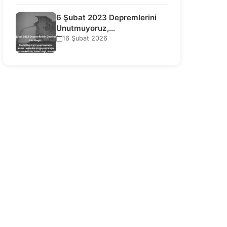
6 Şubat 2023 Depremlerini
Unutmuyoruz,
Vazgeçmiyoruz, Hesap
16 Şubat 2026
Sorulmasını İstiyoruz!