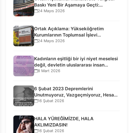
Baskı Yeni Bir Aşamaya Geçti:
Seçilmiş…
24 Mayıs 2026
Ortak Açıklama: Yükseköğretim
Kurumlarının Toplumsal İşlevi
Kurucularının Ticari Akıbetine
24 Mayıs 2026
Bağlanamaz!
Kadınların eşitliği bir iyi niyet meselesi
değil, devletin uluslararası insan…
8 Mart 2026
6 Şubat 2023 Depremlerini
Unutmuyoruz, Vazgeçmiyoruz, Hesap
Sorulmasını İstiyoruz!
16 Şubat 2026
HALA YÜREĞİMİZDE, HALA
AKLIMIZDASIN!
16 Şubat 2026