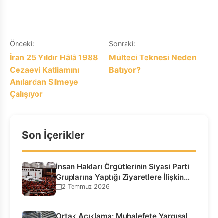
Yazı
Önceki:
Sonraki:
İran 25 Yıldır Hâlâ 1988
Mülteci Teknesi Neden
gezinmesi
Cezaevi Katliamını
Batıyor?
Anılardan Silmeye
Çalışıyor
Son İçerikler
İnsan Hakları Örgütlerinin Siyasi Parti
Gruplarına Yaptığı Ziyaretlere İlişkin
Bilgilendirme…
2 Temmuz 2026
Ortak Açıklama: Muhalefete Yargısal