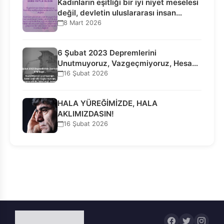
Kadınların eşitliği bir iyi niyet meselesi
değil, devletin uluslararası insan…
8 Mart 2026
6 Şubat 2023 Depremlerini
Unutmuyoruz, Vazgeçmiyoruz, Hesap
Sorulmasını İstiyoruz!
16 Şubat 2026
HALA YÜREĞİMİZDE, HALA
AKLIMIZDASIN!
16 Şubat 2026