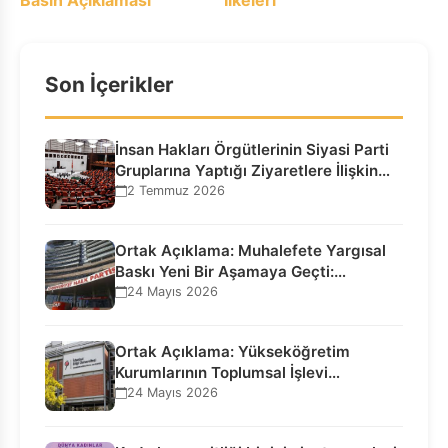
Basın Açıklaması
İlkeleri
Son İçerikler
İnsan Hakları Örgütlerinin Siyasi Parti
Gruplarına Yaptığı Ziyaretlere İlişkin
Bilgilendirme…
2 Temmuz 2026
Ortak Açıklama: Muhalefete Yargısal
Baskı Yeni Bir Aşamaya Geçti:
Seçilmiş…
24 Mayıs 2026
Ortak Açıklama: Yükseköğretim
Kurumlarının Toplumsal İşlevi
Kurucularının Ticari Akıbetine
24 Mayıs 2026
Bağlanamaz!