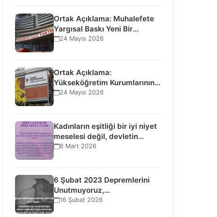
Ortak Açıklama: Muhalefete
Yargısal Baskı Yeni Bir
Aşamaya Geçti: Seçilmiş…
24 Mayıs 2026
Ortak Açıklama:
Yükseköğretim Kurumlarının
Toplumsal İşlevi Kurucularının
24 Mayıs 2026
Ticari Akıbetine Bağlanamaz!
Kadınların eşitliği bir iyi niyet
meselesi değil, devletin
uluslararası insan…
8 Mart 2026
6 Şubat 2023 Depremlerini
Unutmuyoruz,
Vazgeçmiyoruz, Hesap
16 Şubat 2026
Sorulmasını İstiyoruz!