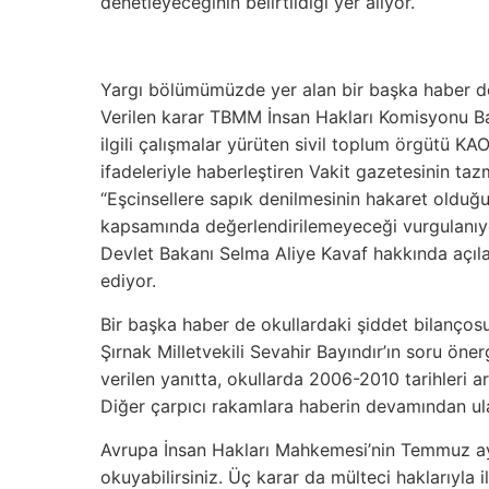
denetleyeceğinin belirtildiği yer alıyor.
Yargı bölümümüzde yer alan bir başka haber de 
Verilen karar TBMM İnsan Hakları Komisyonu Baş
ilgili çalışmalar yürüten sivil toplum örgütü KAO
ifadeleriyle haberleştiren Vakit gazetesinin ta
“Eşcinsellere sapık denilmesinin hakaret olduğu
kapsamında değerlendirilemeyeceği vurgulanıyor
Devlet Bakanı Selma Aliye Kavaf hakkında açıla
ediyor.
Bir başka haber de okullardaki şiddet bilançosu
Şırnak Milletvekili Sevahir Bayındır’ın soru ön
verilen yanıtta, okullarda 2006-2010 tarihleri a
Diğer çarpıcı rakamlara haberin devamından ulaş
Avrupa İnsan Hakları Mahkemesi’nin Temmuz ayı
okuyabilirsiniz. Üç karar da mülteci haklarıyla il