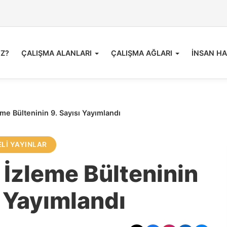
İZ?
ÇALIŞMA ALANLARI
ÇALIŞMA AĞLARI
İNSAN HA
eme Bülteninin 9. Sayısı Yayımlandı
LI YAYINLAR
 İzleme Bülteninin
ı Yayımlandı