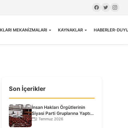
KLARI MEKANİZMALARI
KAYNAKLAR
HABERLER-DUY
Son İçerikler
İnsan Hakları Örgütlerinin
Siyasi Parti Gruplarına Yaptığı
Ziyaretlere İlişkin
2 Temmuz 2026
Bilgilendirme…