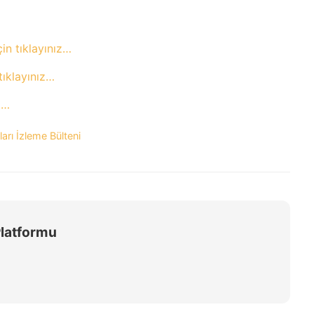
çin tıklayınız…
 tıklayınız…
z…
arı İzleme Bülteni
Platformu