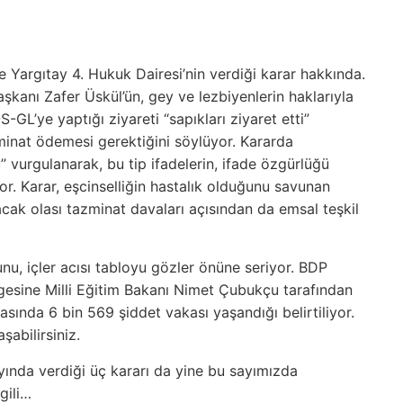
Yargıtay 4. Hukuk Dairesi’nin verdiği karar hakkında.
kanı Zafer Üskül’ün, gey ve lezbiyenlerin haklarıyla
S-GL’ye yaptığı ziyareti “sapıkları ziyaret etti”
zminat ödemesi gerektiğini söylüyor. Kararda
” vurgulanarak, bu tip ifadelerin, ifade özgürlüğü
. Karar, eşcinselliğin hastalık olduğunu savunan
cak olası tazminat davaları açısından da emsal teşkil
nu, içler acısı tabloyu gözler önüne seriyor. BDP
ergesine Milli Eğitim Bakanı Nimet Çubukçu tarafından
rasında 6 bin 569 şiddet vakası yaşandığı belirtiliyor.
abilirsiniz.
nda verdiği üç kararı da yine bu sayımızda
gili…