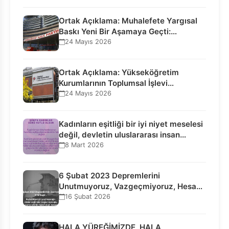
Ortak Açıklama: Muhalefete Yargısal
Baskı Yeni Bir Aşamaya Geçti:
Seçilmiş…
24 Mayıs 2026
Ortak Açıklama: Yükseköğretim
Kurumlarının Toplumsal İşlevi
Kurucularının Ticari Akıbetine
24 Mayıs 2026
Bağlanamaz!
Kadınların eşitliği bir iyi niyet meselesi
değil, devletin uluslararası insan…
8 Mart 2026
6 Şubat 2023 Depremlerini
Unutmuyoruz, Vazgeçmiyoruz, Hesap
Sorulmasını İstiyoruz!
16 Şubat 2026
HALA YÜREĞİMİZDE, HALA