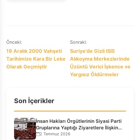
Yazı
Önceki:
Sonraki:
19 Aralık 2000 Vahşeti
Suriye’de Gizli ISIS
gezinmesi
Tarihimize Kara Bir Leke
Alıkoyma Merkezlerinde
Olarak Geçmiştir
Üzüntü Verici İşkence ve
Yargısız Öldürmeler
Son İçerikler
İnsan Hakları Örgütlerinin Siyasi Parti
Gruplarına Yaptığı Ziyaretlere İlişkin
Bilgilendirme…
2 Temmuz 2026