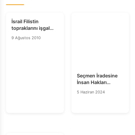
İsrail Filistin
topraklarını işgal
etti: Hesap verme
9 Ağustos 2010
sorumluluğunun en
üst derecede olması
gerekiyor
Seçmen İradesine
İnsan Hakları
Savunucularının
5 Haziran 2024
haklarına Saygı
Gösterin!