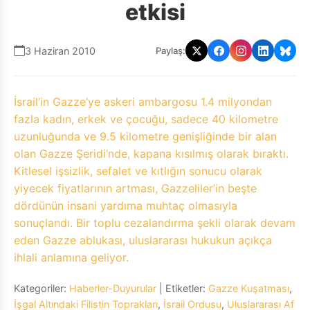
etkisi
3 Haziran 2010
Paylaş:
İsrail’in Gazze’ye askeri ambargosu 1.4 milyondan
fazla kadın, erkek ve çocuğu, sadece 40 kilometre
uzunluğunda ve 9.5 kilometre genişliğinde bir alan
olan Gazze Şeridi’nde, kapana kısılmış olarak bıraktı.
Kitlesel işsizlik, sefalet ve kıtlığın sonucu olarak
yiyecek fiyatlarının artması, Gazzeliler’in beşte
dördünün insani yardıma muhtaç olmasıyla
sonuçlandı. Bir toplu cezalandırma şekli olarak devam
eden Gazze ablukası, uluslararası hukukun açıkça
ihlali anlamına geliyor.
Kategoriler:
Haberler-Duyurular
| Etiketler:
Gazze Kuşatması
,
İşgal Altındaki Filistin Toprakları
,
İsrail Ordusu
,
Uluslararası Af