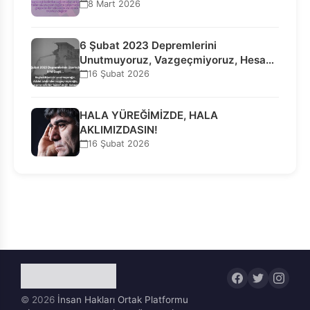
8 Mart 2026
6 Şubat 2023 Depremlerini
Unutmuyoruz, Vazgeçmiyoruz, Hesap
Sorulmasını İstiyoruz!
16 Şubat 2026
HALA YÜREĞİMİZDE, HALA
AKLIMIZDASIN!
16 Şubat 2026
© 2026
İnsan Hakları Ortak Platformu