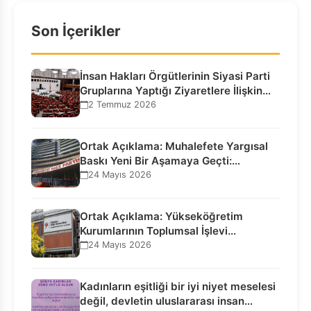
Son İçerikler
İnsan Hakları Örgütlerinin Siyasi Parti
Gruplarına Yaptığı Ziyaretlere İlişkin
Bilgilendirme…
2 Temmuz 2026
Ortak Açıklama: Muhalefete Yargısal
Baskı Yeni Bir Aşamaya Geçti:
Seçilmiş…
24 Mayıs 2026
Ortak Açıklama: Yükseköğretim
Kurumlarının Toplumsal İşlevi
Kurucularının Ticari Akıbetine
24 Mayıs 2026
Bağlanamaz!
Kadınların eşitliği bir iyi niyet meselesi
değil, devletin uluslararası insan…