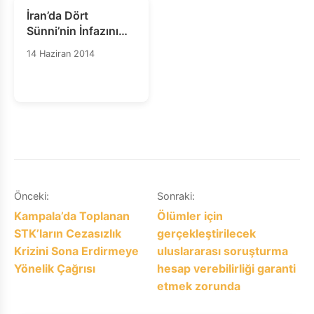
İran’da Dört
Sünni’nin İnfazını
Durdurun
14 Haziran 2014
Yazı
Önceki:
Sonraki:
Kampala’da Toplanan
Ölümler için
gezinmesi
STK’ların Cezasızlık
gerçekleştirilecek
Krizini Sona Erdirmeye
uluslararası soruşturma
Yönelik Çağrısı
hesap verebilirliği garanti
etmek zorunda