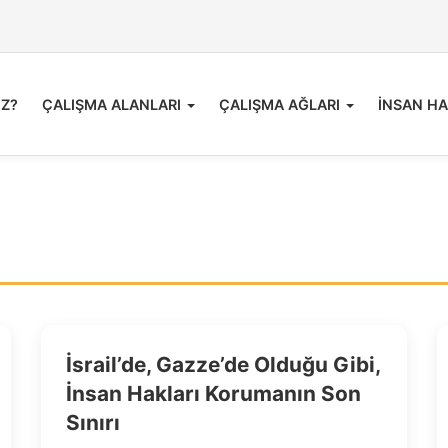
İZ?
ÇALIŞMA ALANLARI
ÇALIŞMA AĞLARI
İNSAN HA
İsrail’de, Gazze’de Olduğu Gibi,
İnsan Hakları Korumanın Son
Sınırı