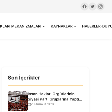
KLARI MEKANİZMALARI
KAYNAKLAR
HABERLER-DUY
Son İçerikler
İnsan Hakları Örgütlerinin
Siyasi Parti Gruplarına Yaptığı
Ziyaretlere İlişkin
2 Temmuz 2026
Bilgilendirme…