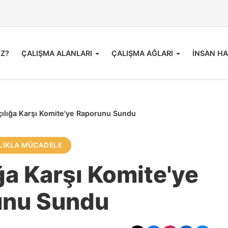
İZ?
ÇALIŞMA ALANLARI
ÇALIŞMA AĞLARI
İNSAN HA
kçılığa Karşı Komite'ye Raporunu Sundu
LIKLA MÜCADELE
ığa Karşı Komite'ye
unu Sundu