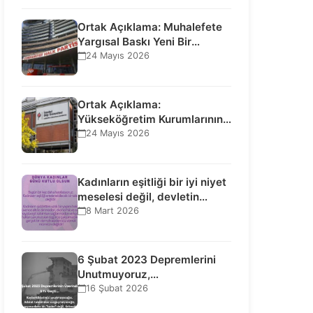
Ortak Açıklama: Muhalefete
Yargısal Baskı Yeni Bir
Aşamaya Geçti: Seçilmiş…
24 Mayıs 2026
Ortak Açıklama:
Yükseköğretim Kurumlarının
Toplumsal İşlevi Kurucularının
24 Mayıs 2026
Ticari Akıbetine Bağlanamaz!
Kadınların eşitliği bir iyi niyet
meselesi değil, devletin
uluslararası insan…
8 Mart 2026
6 Şubat 2023 Depremlerini
Unutmuyoruz,
Vazgeçmiyoruz, Hesap
16 Şubat 2026
Sorulmasını İstiyoruz!