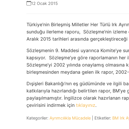
12 Ocak 2015
Türkiye’nin Birleşmiş Milletler Her Türlü Irk A
sunduğu ilerleme raporu, Sözleşme’nin izleme o
Aralık 2015 tarihleri arasında gerçekleştireceğ
Sözleşmenin 9. Maddesi uyarınca Komite’ye sun
kapsıyor. Sözleşme’ye göre raporlamanın her ik
Sözleşme’yi 2002 yılında onaylamış olmasına ka
birleşmesinden meydana gelen ilk rapor, 2002-2
Dışişleri Bakanlığı’nın eş güdümünde ve ilgili b
katkılarıyla hazırlandığı belirtilen rapor, BM’ye
paylaşılmamıştır. İngilizce olarak hazırlanan ra
çevirisini indirmek için
tıklayınız
.
Kategoriler:
Ayrımcılıkla Mücadele
| Etiketler:
BM Irk A