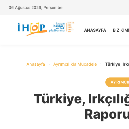
06 Ağustos 2026, Perşembe
ANASAYFA
BİZ KİM
Anasayfa
›
Ayrımcılıkla Mücadele
›
Türkiye, Ir
AYRIMCI
Türkiye, Irkçıl
Rapor