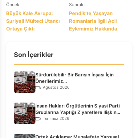
Yazı
Önceki:
Sonraki:
Büyük Kale Avrupa:
Pendik’te Yaşayan
gezinmesi
Suriyeli Mülteci Utancı
Romanlarla İlgili Acil
Ortaya Çıktı
Eylemimiz Hakkında
Son İçerikler
Sürdürülebilir Bir Barışın İnşası İçin
Önerilerimiz…
8 Ağustos 2026
İnsan Hakları Örgütlerinin Siyasi Parti
Gruplarına Yaptığı Ziyaretlere İlişkin
Bilgilendirme…
2 Temmuz 2026
Ortak Açıklama: Muhalefete Yargısal