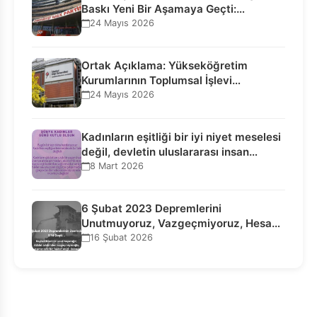
Baskı Yeni Bir Aşamaya Geçti:
Seçilmiş…
24 Mayıs 2026
Ortak Açıklama: Yükseköğretim
Kurumlarının Toplumsal İşlevi
Kurucularının Ticari Akıbetine
24 Mayıs 2026
Bağlanamaz!
Kadınların eşitliği bir iyi niyet meselesi
değil, devletin uluslararası insan…
8 Mart 2026
6 Şubat 2023 Depremlerini
Unutmuyoruz, Vazgeçmiyoruz, Hesap
Sorulmasını İstiyoruz!
16 Şubat 2026