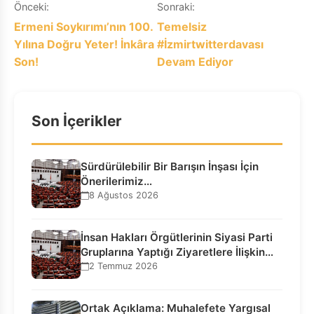
Yazı
Önceki:
Sonraki:
Ermeni Soykırımı’nın 100.
Temelsiz
gezinmesi
Yılına Doğru Yeter! İnkâra
#İzmirtwitterdavası
Son!
Devam Ediyor
Son İçerikler
Sürdürülebilir Bir Barışın İnşası İçin
Önerilerimiz…
8 Ağustos 2026
İnsan Hakları Örgütlerinin Siyasi Parti
Gruplarına Yaptığı Ziyaretlere İlişkin
Bilgilendirme…
2 Temmuz 2026
Ortak Açıklama: Muhalefete Yargısal