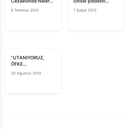
Cezaevinde Neler
cinsel şiddetin
Oluyor?
artmasına yol
9 Temmuz 2010
7 Şubat 2013
açıyor”
“UTANIYORUZ,
ÖFKE
DUYUYORUZ!”
20 Ağustos 2010