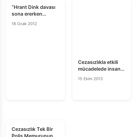
“Hrant Dink davası
sona ererken
Türkiye hâlâ adaleti
18 Ocak 2012
yerine getiremedi”
Cezasızlıkla etkili
mücadelede insan
hakları hareketinin
15 Ekim 2013
kapasitesinin
güçlendirilmesi
(Ekim 2013)
Cezasızlık Tek Bir
Polis Memurunun