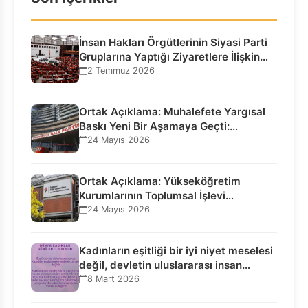
İnsan Hakları Örgütlerinin Siyasi Parti
Gruplarına Yaptığı Ziyaretlere İlişkin
Bilgilendirme…
2 Temmuz 2026
Ortak Açıklama: Muhalefete Yargısal
Baskı Yeni Bir Aşamaya Geçti:
Seçilmiş…
24 Mayıs 2026
Ortak Açıklama: Yükseköğretim
Kurumlarının Toplumsal İşlevi
Kurucularının Ticari Akıbetine
24 Mayıs 2026
Bağlanamaz!
Kadınların eşitliği bir iyi niyet meselesi
değil, devletin uluslararası insan…
8 Mart 2026