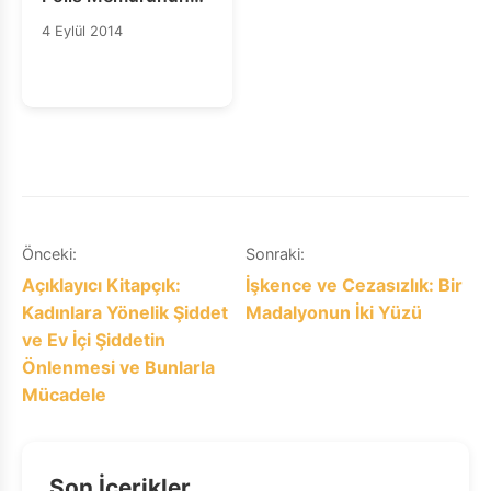
Mahkum Edilmesi
4 Eylül 2014
İle Sonlanamaz
Yazı
Önceki:
Sonraki:
Açıklayıcı Kitapçık:
İşkence ve Cezasızlık: Bir
gezinmesi
Kadınlara Yönelik Şiddet
Madalyonun İki Yüzü
ve Ev İçi Şiddetin
Önlenmesi ve Bunlarla
Mücadele
Son İçerikler