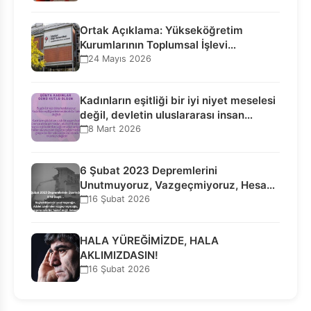
Ortak Açıklama: Yükseköğretim
Kurumlarının Toplumsal İşlevi
Kurucularının Ticari Akıbetine
24 Mayıs 2026
Bağlanamaz!
Kadınların eşitliği bir iyi niyet meselesi
değil, devletin uluslararası insan…
8 Mart 2026
6 Şubat 2023 Depremlerini
Unutmuyoruz, Vazgeçmiyoruz, Hesap
Sorulmasını İstiyoruz!
16 Şubat 2026
HALA YÜREĞİMİZDE, HALA
AKLIMIZDASIN!
16 Şubat 2026