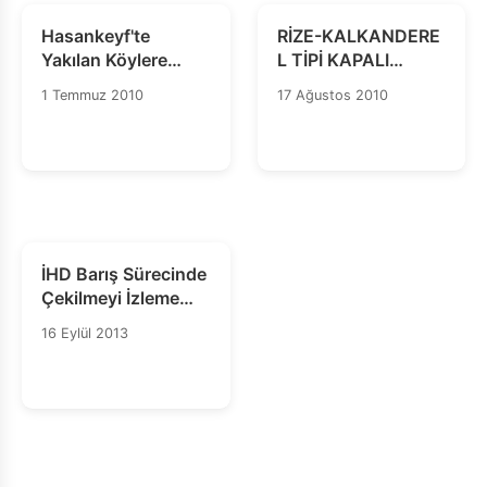
Hasankeyf'te
RİZE-KALKANDERE
Yakılan Köylere
L TİPİ KAPALI
İlişkin Ortak Basın
CEZAEVİ
1 Temmuz 2010
17 Ağustos 2010
Açıklaması ve
ARAŞTIRMA VE
Araştırma Raporu
İNCELEME RAPORU
İHD Barış Sürecinde
Çekilmeyi İzleme
Komisyonu Raporu
16 Eylül 2013