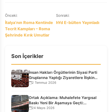
Yazı
Önceki:
Sonraki:
İtalya’nın Roma Kentinde
hYd E-bülten Yayınladı
gezinmesi
Tecrit Kampları – Roma
Şehrinde Kırık Umutlar
Son İçerikler
İnsan Hakları Örgütlerinin Siyasi Parti
Gruplarına Yaptığı Ziyaretlere İlişkin
Bilgilendirme…
2 Temmuz 2026
Ortak Açıklama: Muhalefete Yargısal
Baskı Yeni Bir Aşamaya Geçti:
Seçilmiş…
24 Mayıs 2026