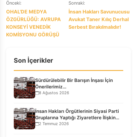
Yazı
Önceki:
Sonraki:
OHAL'DE MEDYA
İnsan Hakları Savunucusu
gezinmesi
ÖZGÜRLÜĞÜ: AVRUPA
Avukat Taner Kılıç Derhal
KONSEYİ VENEDİK
Serbest Bırakılmalıdır!
KOMİSYONU GÖRÜŞÜ
Son İçerikler
Sürdürülebilir Bir Barışın İnşası İçin
Önerilerimiz…
8 Ağustos 2026
İnsan Hakları Örgütlerinin Siyasi Parti
Gruplarına Yaptığı Ziyaretlere İlişkin
Bilgilendirme…
2 Temmuz 2026