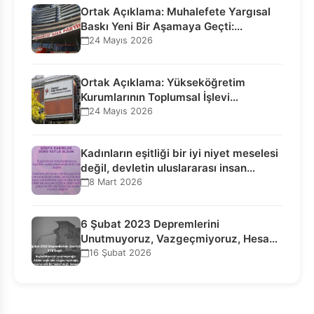
Ortak Açıklama: Muhalefete Yargısal
Baskı Yeni Bir Aşamaya Geçti:
Seçilmiş…
24 Mayıs 2026
Ortak Açıklama: Yükseköğretim
Kurumlarının Toplumsal İşlevi
Kurucularının Ticari Akıbetine
24 Mayıs 2026
Bağlanamaz!
Kadınların eşitliği bir iyi niyet meselesi
değil, devletin uluslararası insan…
8 Mart 2026
6 Şubat 2023 Depremlerini
Unutmuyoruz, Vazgeçmiyoruz, Hesap
Sorulmasını İstiyoruz!
16 Şubat 2026