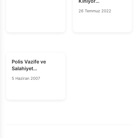
Kınıyor
Sorumluların Açığa
26 Temmuz 2022
Çıkarılmasını
İstiyoruz!
Polis Vazife ve
Salahiyet
Kanunu’nda
5 Haziran 2007
Değişiklik
Yapılmasına Dair
Kanunu Meclis
Onayladı