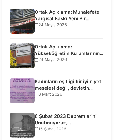
Ortak Açıklama: Muhalefete
Yargısal Baskı Yeni Bir
Aşamaya Geçti: Seçilmiş…
24 Mayıs 2026
Ortak Açıklama:
Yükseköğretim Kurumlarının
Toplumsal İşlevi Kurucularının
24 Mayıs 2026
Ticari Akıbetine Bağlanamaz!
Kadınların eşitliği bir iyi niyet
meselesi değil, devletin
uluslararası insan…
8 Mart 2026
6 Şubat 2023 Depremlerini
Unutmuyoruz,
Vazgeçmiyoruz, Hesap
16 Şubat 2026
Sorulmasını İstiyoruz!