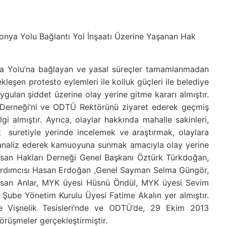
onya Yolu Bağlantı Yol İnşaatı Üzerine Yaşanan Hak
nya Yolu’na bağlayan ve yasal süreçler tamamlanmadan
leşen protesto eylemleri ile kolluk güçleri ile belediye
uygulan şiddet üzerine olay yerine gitme kararı almıştır.
Derneği’ni ve ODTÜ Rektörünü ziyaret ederek geçmiş
lgi almıştır. Ayrıca, olaylar hakkında mahalle sakinleri,
ek suretiyle yerinde incelemek ve araştırmak, olaylara
de analiz ederek kamuoyuna sunmak amacıyla olay yerine
 İnsan Hakları Derneği Genel Başkanı Öztürk Türkdoğan,
Yardımcısı Hasan Erdoğan ,Genel Sayman Selma Güngör,
asan Anlar, MYK üyesi Hüsnü Öndül, MYK üyesi Sevim
 Şube Yönetim Kurulu Üyesi Fatime Akalın yer almıştır.
e Vişnelik Tesisleri’nde ve ODTÜ’de, 29 Ekim 2013
örüşmeler gerçekleştirmiştir.