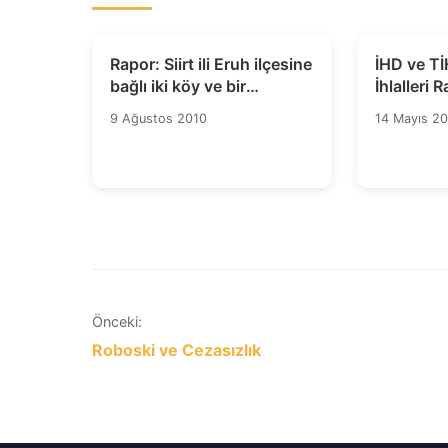
Rapor: Siirt ili Eruh ilçesine
İHD ve Tİ
bağlı iki köy ve bir
İhlalleri 
mezraya ait arazi ve
Açıkladı
9 Ağustos 2010
14 Mayıs 2
ormanlık alanın yakılması
Yazı
Önceki:
Roboski ve Cezasızlık
gezinmesi