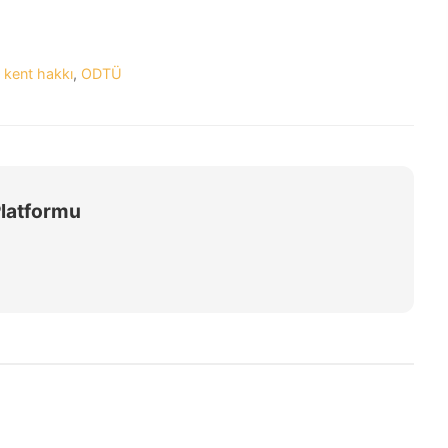
,
kent hakkı
,
ODTÜ
Platformu