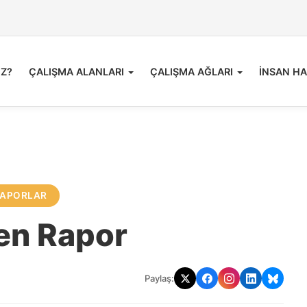
İZ?
ÇALIŞMA ALANLARI
ÇALIŞMA AĞLARI
İNSAN HA
APORLAR
en Rapor
Paylaş: