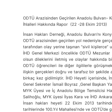
ODTÜ Arazisinden Geçirilen Anadolu Bulvarı- K
İhlalleri Hakkında Rapor (22 -28 Ekim 2013)
İnsan Hakları Derneği, Anadolu Bulvarı’nı Ko
ODTÜ arazisinden geçirilen yol nedeniyle gerçek
tarafından olay yerine taşınan “sivil kişilerce” 
İHD Genel Merkezi öncelikle ODTÜ Mezunlar 
olsun dileklerini iletmiş ve olaylar hakkında bi
ODTÜ öğrencileri ile diğer ilgililerle görüşm
ilişkin gerçekleri doğru ve tarafsız bir şekil
birkaç kez gidilmiştir. İHD Heyeti içerisinde,
Genel Sekreter İsmail Boyraz ,Genel Başkan 
MYK Üyesi ve İç Anadolu Bölge Temsilcisi H
Salihoğlu, MYK üyesi İlyas Kara ve İHD Ankara
İnsan hakları heyeti 22 Ekim 2013 tarihind
tarihlerinde 100.Yıl Mahallesi’nde ve ODTÜ’de g