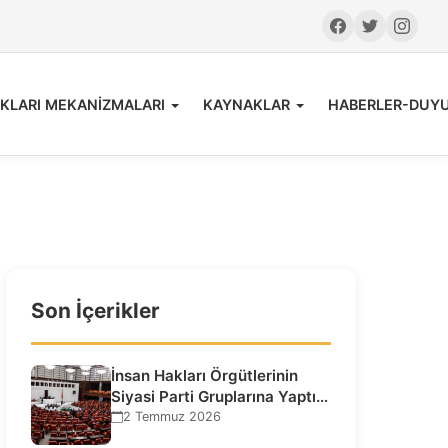
KLARI MEKANİZMALARI
KAYNAKLAR
HABERLER-DUY
Son İçerikler
İnsan Hakları Örgütlerinin
Siyasi Parti Gruplarına Yaptığı
Ziyaretlere İlişkin
2 Temmuz 2026
Bilgilendirme…