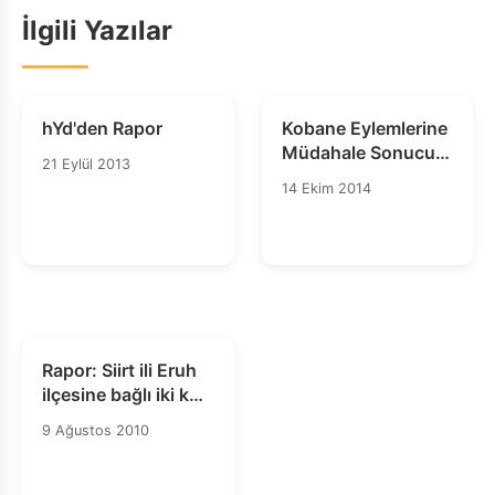
İlgili Yazılar
hYd'den Rapor
Kobane Eylemlerine
Müdahale Sonucu
21 Eylül 2013
Meydana Gelen Hak
14 Ekim 2014
İhlalleri Raporu
Rapor: Siirt ili Eruh
ilçesine bağlı iki köy
ve bir mezraya ait
9 Ağustos 2010
arazi ve ormanlık
alanın yakılması