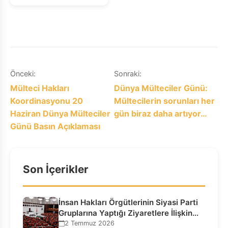
Yazı
Önceki:
Sonraki:
Mülteci Hakları
Dünya Mülteciler Günü:
gezinmesi
Koordinasyonu 20
Mültecilerin sorunları her
Haziran Dünya Mülteciler
gün biraz daha artıyor…
Günü Basın Açıklaması
Son İçerikler
İnsan Hakları Örgütlerinin Siyasi Parti
Gruplarına Yaptığı Ziyaretlere İlişkin
Bilgilendirme…
2 Temmuz 2026