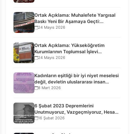
Ortak Açıklama: Muhalefete Yargısal
Baskı Yeni Bir Aşamaya Geçti:
Seçilmiş…
24 Mayıs 2026
Ortak Açıklama: Yükseköğretim
Kurumlarının Toplumsal İşlevi
Kurucularının Ticari Akıbetine
24 Mayıs 2026
Bağlanamaz!
Kadınların eşitliği bir iyi niyet meselesi
değil, devletin uluslararası insan…
8 Mart 2026
6 Şubat 2023 Depremlerini
Unutmuyoruz, Vazgeçmiyoruz, Hesap
Sorulmasını İstiyoruz!
16 Şubat 2026