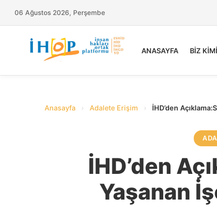
06 Ağustos 2026, Perşembe
ANASAYFA
BİZ KİM
Anasayfa
›
Adalete Erişim
›
İHD’den Açıklama:S
ADA
İHD’den Aç
Yaşanan İşç