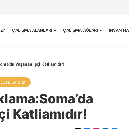
İZ?
ÇALIŞMA ALANLARI
ÇALIŞMA AĞLARI
İNSAN HA
oma’da Yaşanan İşçi Katliamıdır!
LETE ERIŞIM
ıklama:Soma’da
i Katliamıdır!