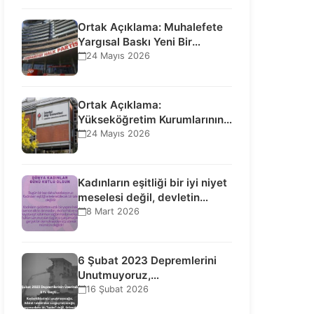
Ortak Açıklama: Muhalefete
Yargısal Baskı Yeni Bir
Aşamaya Geçti: Seçilmiş…
24 Mayıs 2026
Ortak Açıklama:
Yükseköğretim Kurumlarının
Toplumsal İşlevi Kurucularının
24 Mayıs 2026
Ticari Akıbetine Bağlanamaz!
Kadınların eşitliği bir iyi niyet
meselesi değil, devletin
uluslararası insan…
8 Mart 2026
6 Şubat 2023 Depremlerini
Unutmuyoruz,
Vazgeçmiyoruz, Hesap
16 Şubat 2026
Sorulmasını İstiyoruz!