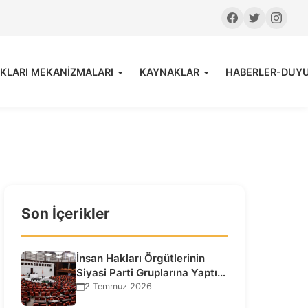
KLARI MEKANİZMALARI
KAYNAKLAR
HABERLER-DUY
Son İçerikler
İnsan Hakları Örgütlerinin
Siyasi Parti Gruplarına Yaptığı
Ziyaretlere İlişkin
2 Temmuz 2026
Bilgilendirme…