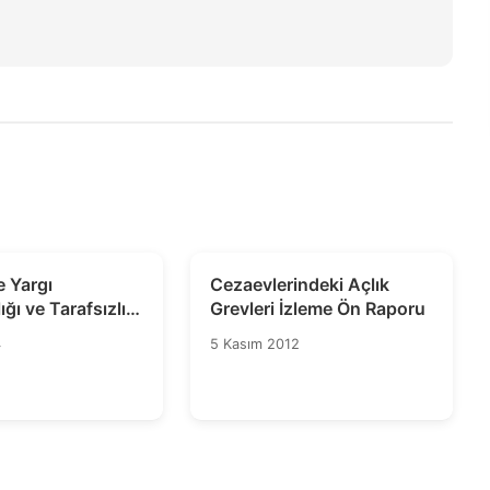
e Yargı
Cezaevlerindeki Açlık
ğı ve Tarafsızlığı
Grevleri İzleme Ön Raporu
e
4
5 Kasım 2012