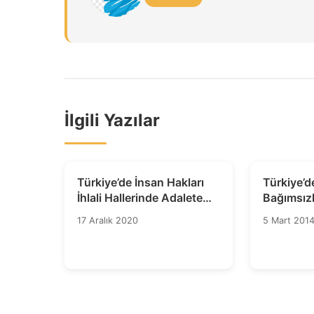
İlgili Yazılar
Türkiye’de İnsan Hakları
Türkiye’d
İhlali Hallerinde Adalete
Bağımsızlı
Erişimin Durumuna İlişkin
Tehliked
17 Aralık 2020
5 Mart 201
Ortak Açıklama