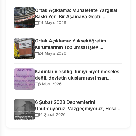
Ortak Açıklama: Muhalefete Yargısal
Baskı Yeni Bir Aşamaya Geçti:
Seçilmiş…
24 Mayıs 2026
Ortak Açıklama: Yükseköğretim
Kurumlarının Toplumsal İşlevi
Kurucularının Ticari Akıbetine
24 Mayıs 2026
Bağlanamaz!
Kadınların eşitliği bir iyi niyet meselesi
değil, devletin uluslararası insan…
8 Mart 2026
6 Şubat 2023 Depremlerini
Unutmuyoruz, Vazgeçmiyoruz, Hesap
Sorulmasını İstiyoruz!
16 Şubat 2026