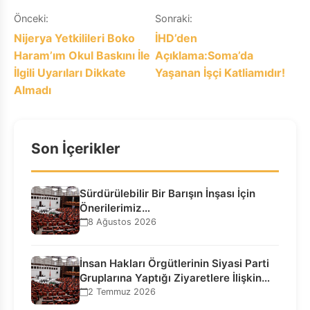
Yazı
Önceki:
Sonraki:
Nijerya Yetkilileri Boko
İHD’den
gezinmesi
Haram’ım Okul Baskını İle
Açıklama:Soma’da
İlgili Uyarıları Dikkate
Yaşanan İşçi Katliamıdır!
Almadı
Son İçerikler
Sürdürülebilir Bir Barışın İnşası İçin
Önerilerimiz…
8 Ağustos 2026
İnsan Hakları Örgütlerinin Siyasi Parti
Gruplarına Yaptığı Ziyaretlere İlişkin
Bilgilendirme…
2 Temmuz 2026