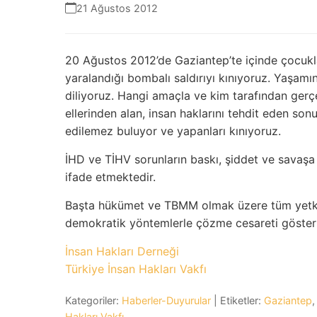
21 Ağustos 2012
20 Ağustos 2012’de Gaziantep’te içinde çocukla
yaralandığı bombalı saldırıyı kınıyoruz. Yaşamını y
diliyoruz. Hangi amaçla ve kim tarafından gerçe
ellerinden alan, insan haklarını tehdit eden son
edilemez buluyor ve yapanları kınıyoruz.
İHD ve TİHV sorunların baskı, şiddet ve savaşa 
ifade etmektedir.
Başta hükümet ve TBMM olmak üzere tüm yetkili
demokratik yöntemlerle çözme cesareti göster
İnsan Hakları Derneği
Türkiye İnsan Hakları Vakfı
Kategoriler:
Haberler-Duyurular
| Etiketler:
Gaziantep
Hakları Vakfı