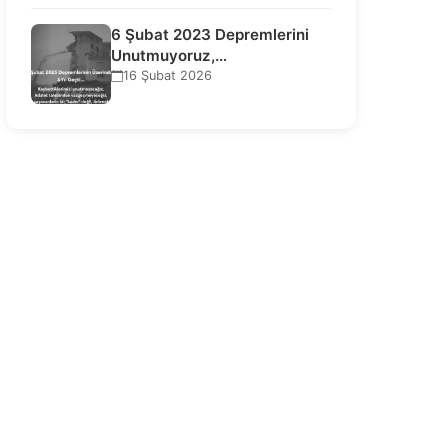
6 Şubat 2023 Depremlerini
Unutmuyoruz,
Vazgeçmiyoruz, Hesap
16 Şubat 2026
Sorulmasını İstiyoruz!