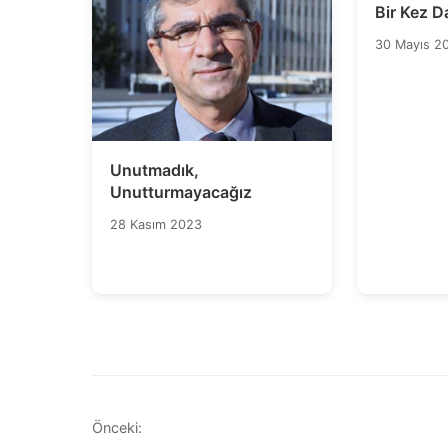
Bir Kez D
Sesleniyo
30 Mayıs 2
Bulunsun!
Yargılans
Unutmadık,
Unutturmayacağız
28 Kasım 2023
Yazı
Önceki: