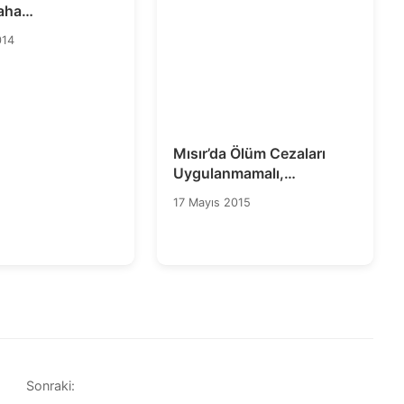
aha
ruz: Kayıplar
014
 Failler
ın!
Mısır’da Ölüm Cezaları
Uygulanmamalı,
Muhammed Mursi ve Tüm
17 Mayıs 2015
Siyasi Mahpuslar Serbest
Bırakılmalıdır!
Sonraki: