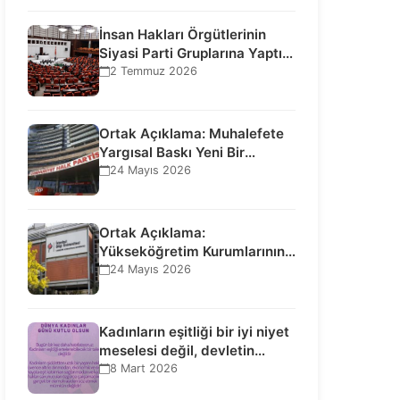
İnsan Hakları Örgütlerinin
Siyasi Parti Gruplarına Yaptığı
Ziyaretlere İlişkin
2 Temmuz 2026
Bilgilendirme…
Ortak Açıklama: Muhalefete
Yargısal Baskı Yeni Bir
Aşamaya Geçti: Seçilmiş…
24 Mayıs 2026
Ortak Açıklama:
Yükseköğretim Kurumlarının
Toplumsal İşlevi Kurucularının
24 Mayıs 2026
Ticari Akıbetine Bağlanamaz!
Kadınların eşitliği bir iyi niyet
meselesi değil, devletin
uluslararası insan…
8 Mart 2026