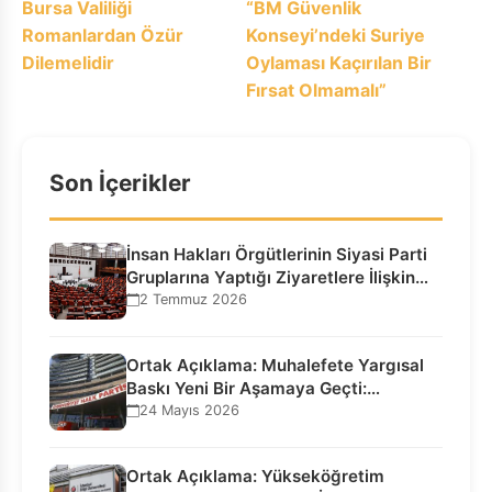
Bursa Valiliği
“BM Güvenlik
gezinmesi
Romanlardan Özür
Konseyi’ndeki Suriye
Dilemelidir
Oylaması Kaçırılan Bir
Fırsat Olmamalı”
Son İçerikler
İnsan Hakları Örgütlerinin Siyasi Parti
Gruplarına Yaptığı Ziyaretlere İlişkin
Bilgilendirme…
2 Temmuz 2026
Ortak Açıklama: Muhalefete Yargısal
Baskı Yeni Bir Aşamaya Geçti:
Seçilmiş…
24 Mayıs 2026
Ortak Açıklama: Yükseköğretim