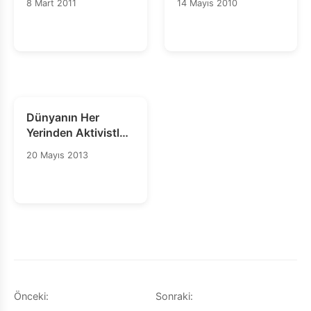
8 Mart 2011
14 Mayıs 2010
Basın Açıklaması
kapatılmayacak
Dünyanın Her
Yerinden Aktivistler
Jamaika, Ukrayna
20 Mayıs 2013
ve Güney
Amerika’daki
Homofobiyi Hedef
Alıyor
Yazı
Önceki:
Sonraki: