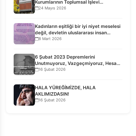
Kurumlarının Toplumsal İşlevi
Kurucularının Ticari Akıbetine
24 Mayıs 2026
Bağlanamaz!
Kadınların eşitliği bir iyi niyet meselesi
değil, devletin uluslararası insan…
8 Mart 2026
6 Şubat 2023 Depremlerini
Unutmuyoruz, Vazgeçmiyoruz, Hesap
Sorulmasını İstiyoruz!
16 Şubat 2026
HALA YÜREĞİMİZDE, HALA
AKLIMIZDASIN!
16 Şubat 2026