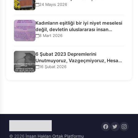
Kurucularının Ticari Akıbetine
24 Mayıs 2026
Bağlanamaz!
Kadınların eşitliği bir iyi niyet meselesi
değil, devletin uluslararası insan…
8 Mart 2026
6 Şubat 2023 Depremlerini
Unutmuyoruz, Vazgeçmiyoruz, Hesap
Sorulmasını İstiyoruz!
16 Şubat 2026
© 2026
İnsan Hakları Ortak Platformu