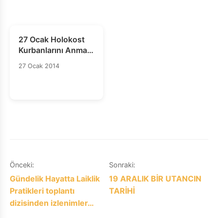
27 Ocak Holokost
Kurbanlarını Anma
Günü
27 Ocak 2014
Yazı
Önceki:
Sonraki:
Gündelik Hayatta Laiklik
19 ARALIK BİR UTANCIN
gezinmesi
Pratikleri toplantı
TARİHİ
dizisinden izlenimler…