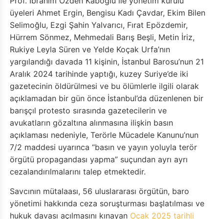
Prof. İbrahim Özden Kaboğlu ile yönetim kurulu
üyeleri Ahmet Ergin, Bengisu Kadı Çavdar, Ekim Bilen
Selimoğlu, Ezgi Şahin Yalvarıcı, Fırat Epözdemir,
Hürrem Sönmez, Mehmedali Barış Beşli, Metin İriz,
Rukiye Leyla Süren ve Yelde Koçak Urfa’nın
yargılandığı davada 11 kişinin, İstanbul Barosu’nun 21
Aralık 2024 tarihinde yaptığı, kuzey Suriye’de iki
gazetecinin öldürülmesi ve bu ölümlerle ilgili olarak
açıklamadan bir gün önce İstanbul’da düzenlenen bir
barışçıl protesto sırasında gazetecilerin ve
avukatların gözaltına alınmasına ilişkin basın
açıklaması nedeniyle, Terörle Mücadele Kanunu’nun
7/2 maddesi uyarınca “basın ve yayın yoluyla terör
örgütü propagandası yapma” suçundan ayrı ayrı
cezalandırılmalarını talep etmektedir.
Savcının mütalaası, 56 uluslararası örgütün, baro
yönetimi hakkında ceza soruşturması başlatılması ve
hukuk davası açılmasını kınayan
Ocak 2025 tarihli