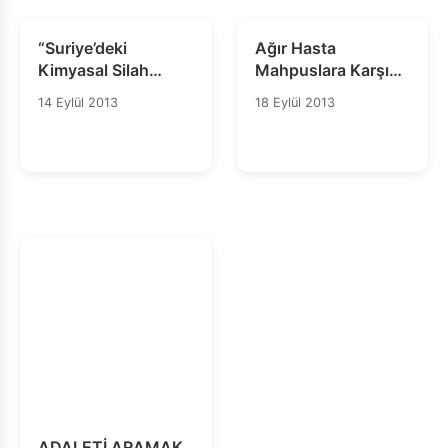
“Suriye’deki
Ağır Hasta
Kimyasal Silah
Mahpuslara Karşı
Anlaşması ‘Olumlu’
Duyarsızlık Devam
14 Eylül 2013
18 Eylül 2013
Ancak Daha Fazla
Ediyor
Adım Atılmalı”
ADALETİ ARAMAK