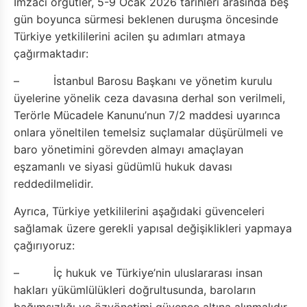
İmzacı örgütler, 5-9 Ocak 2026 tarihleri arasında beş
gün boyunca sürmesi beklenen duruşma öncesinde
Türkiye yetkililerini acilen şu adımları atmaya
çağırmaktadır:
– İstanbul Barosu Başkanı ve yönetim kurulu
üyelerine yönelik ceza davasına derhal son verilmeli,
Terörle Mücadele Kanunu’nun 7/2 maddesi uyarınca
onlara yöneltilen temelsiz suçlamalar düşürülmeli ve
baro yönetimini görevden almayı amaçlayan
eşzamanlı ve siyasi güdümlü hukuk davası
reddedilmelidir.
Ayrıca, Türkiye yetkililerini aşağıdaki güvenceleri
sağlamak üzere gerekli yapısal değişiklikleri yapmaya
çağırıyoruz:
– İç hukuk ve Türkiye’nin uluslararası insan
hakları yükümlülükleri doğrultusunda, baroların
bağımsızlığı ve özyönetimi güvence altına alınmalıdır.