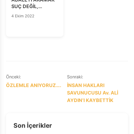
SUÇ DEĞİL,
ADALETİ
4 Ekim 2022
SAĞLAMAMAK
SUÇTUR!
Yazı
Önceki:
Sonraki:
ÖZLEMLE ANIYORUZ….
İNSAN HAKLARI
gezinmesi
SAVUNUCUSU Av. ALİ
AYDIN’I KAYBETTİK
Son İçerikler