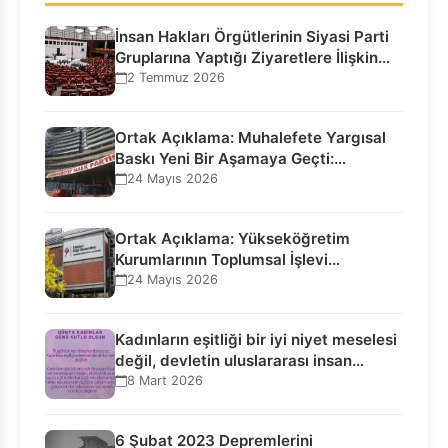
İnsan Hakları Örgütlerinin Siyasi Parti
Gruplarına Yaptığı Ziyaretlere İlişkin
Bilgilendirme…
2 Temmuz 2026
Ortak Açıklama: Muhalefete Yargısal
Baskı Yeni Bir Aşamaya Geçti:
Seçilmiş…
24 Mayıs 2026
Ortak Açıklama: Yükseköğretim
Kurumlarının Toplumsal İşlevi
Kurucularının Ticari Akıbetine
24 Mayıs 2026
Bağlanamaz!
Kadınların eşitliği bir iyi niyet meselesi
değil, devletin uluslararası insan…
8 Mart 2026
6 Şubat 2023 Depremlerini