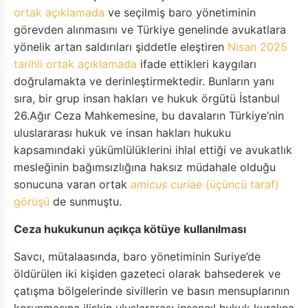
ortak açıklamada
ve seçilmiş baro yönetiminin
görevden alınmasını ve Türkiye genelinde avukatlara
yönelik artan saldırıları şiddetle eleştiren
Nisan 2025
tarihli ortak açıklamada
ifade ettikleri kaygıları
doğrulamakta ve derinleştirmektedir. Bunların yanı
sıra, bir grup insan hakları ve hukuk örgütü İstanbul
26.Ağır Ceza Mahkemesine, bu davaların Türkiye’nin
uluslararası hukuk ve insan hakları hukuku
kapsamındaki yükümlülüklerini ihlal ettiği ve avukatlık
mesleğinin bağımsızlığına haksız müdahale olduğu
sonucuna varan ortak
amicus curiae
(üçüncü taraf)
görüşü
de sunmuştu.
Ceza hukukunun açıkça kötüye kullanılması
Savcı, mütalaasında, baro yönetiminin Suriye’de
öldürülen iki kişiden gazeteci olarak bahsederek ve
çatışma bölgelerinde sivillerin ve basın mensuplarının
korunmasına ilişkin uluslararası insancıl hukuk kuralına