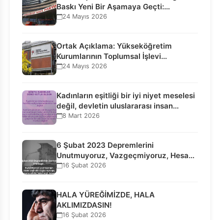
Baskı Yeni Bir Aşamaya Geçti:
Seçilmiş…
24 Mayıs 2026
Ortak Açıklama: Yükseköğretim
Kurumlarının Toplumsal İşlevi
Kurucularının Ticari Akıbetine
24 Mayıs 2026
Bağlanamaz!
Kadınların eşitliği bir iyi niyet meselesi
değil, devletin uluslararası insan…
8 Mart 2026
6 Şubat 2023 Depremlerini
Unutmuyoruz, Vazgeçmiyoruz, Hesap
Sorulmasını İstiyoruz!
16 Şubat 2026
HALA YÜREĞİMİZDE, HALA
AKLIMIZDASIN!
16 Şubat 2026