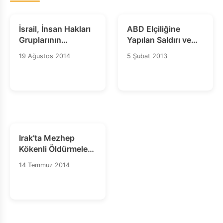
İsrail, İnsan Hakları
ABD Elçiliğine
Gruplarının
Yapılan Saldırı ve
Gazze'ye Erişimini
Wernike Korsakof
19 Ağustos 2014
5 Şubat 2013
Sağla
Sendromu Hastaları
Irak’ta Mezhep
Kökenli Öldürmeler
ve Kaçırılmaların
14 Temmuz 2014
Arttığına Dair
Kanıtlar