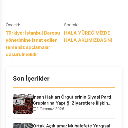
Yazı
Önceki:
Sonraki:
Türkiye: İstanbul Barosu
HALA YÜREĞİMİZDE,
gezinmesi
yönetimine isnat edilen
HALA AKLIMIZDASIN!
temelsiz suçlamalar
düşürülmelidir
Son İçerikler
İnsan Hakları Örgütlerinin Siyasi Parti
Gruplarına Yaptığı Ziyaretlere İlişkin
Bilgilendirme…
2 Temmuz 2026
Ortak Açıklama: Muhalefete Yargısal