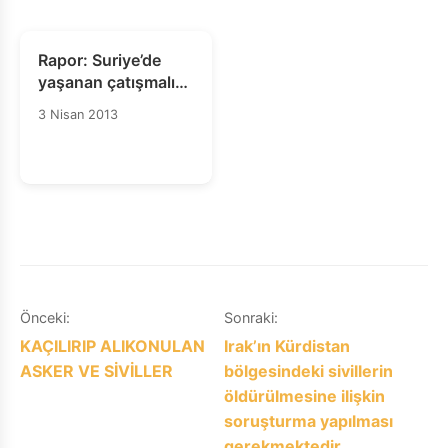
Rapor: Suriye’de
yaşanan çatışmalı
süreç ve Hatay'daki
3 Nisan 2013
yansımaları
Yazı
Önceki:
Sonraki:
KAÇILIRIP ALIKONULAN
Irak’ın Kürdistan
gezinmesi
ASKER VE SİVİLLER
bölgesindeki sivillerin
öldürülmesine ilişkin
soruşturma yapılması
gerekmektedir