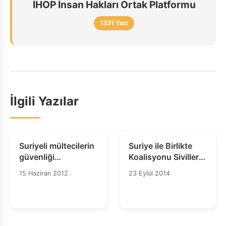
İHOP İnsan Hakları Ortak Platformu
1331 Yazı
İlgili Yazılar
Suriyeli mültecilerin
Suriye ile Birlikte
güvenliği
Koalisyonu Sivillerin
sağlanmalı ve
Korunmasının
15 Haziran 2012
23 Eylül 2014
gözlemcilere erişim
Dünyanın Önceliği
izni verilmeli
Olmasını Talep
Ediyor