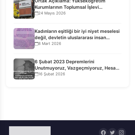
Ortak Açıklama: Yükseköğretim
Kurumlarının Toplumsal İşlevi
Kurucularının Ticari Akıbetine
24 Mayıs 2026
Bağlanamaz!
Kadınların eşitliği bir iyi niyet meselesi
değil, devletin uluslararası insan…
8 Mart 2026
6 Şubat 2023 Depremlerini
Unutmuyoruz, Vazgeçmiyoruz, Hesap
Sorulmasını İstiyoruz!
16 Şubat 2026