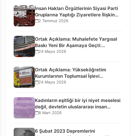
İnsan Hakları Örgütlerinin Siyasi Parti
Gruplarına Yaptığı Ziyaretlere İlişkin
Bilgilendirme…
2 Temmuz 2026
Ortak Açıklama: Muhalefete Yargısal
Baskı Yeni Bir Aşamaya Geçti:
Seçilmiş…
24 Mayıs 2026
Ortak Açıklama: Yükseköğretim
Kurumlarının Toplumsal İşlevi
Kurucularının Ticari Akıbetine
24 Mayıs 2026
Bağlanamaz!
Kadınların eşitliği bir iyi niyet meselesi
değil, devletin uluslararası insan…
8 Mart 2026
6 Şubat 2023 Depremlerini