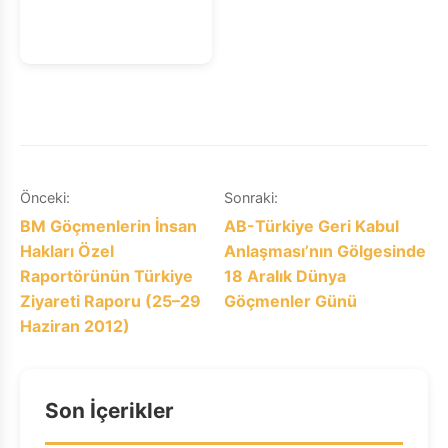
Filistinli Aktivistlere
Yönelik Adli
Zorbalığı Durdur
Yazı
Önceki:
Sonraki:
BM Göçmenlerin İnsan
AB-Türkiye Geri Kabul
gezinmesi
Hakları Özel
Anlaşması’nın Gölgesinde
Raportörünün Türkiye
18 Aralık Dünya
Ziyareti Raporu (25–29
Göçmenler Günü
Haziran 2012)
Son İçerikler