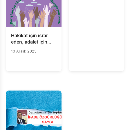
Hakikat için ısrar
eden, adalet için
direnen, barış için
10 Aralık 2025
umut eden tüm hak
savunucuları, İyi ki
varsınız!