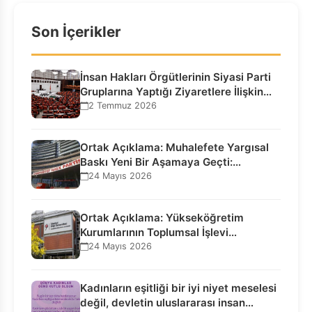
Son İçerikler
İnsan Hakları Örgütlerinin Siyasi Parti
Gruplarına Yaptığı Ziyaretlere İlişkin
Bilgilendirme…
2 Temmuz 2026
Ortak Açıklama: Muhalefete Yargısal
Baskı Yeni Bir Aşamaya Geçti:
Seçilmiş…
24 Mayıs 2026
Ortak Açıklama: Yükseköğretim
Kurumlarının Toplumsal İşlevi
Kurucularının Ticari Akıbetine
24 Mayıs 2026
Bağlanamaz!
Kadınların eşitliği bir iyi niyet meselesi
değil, devletin uluslararası insan…