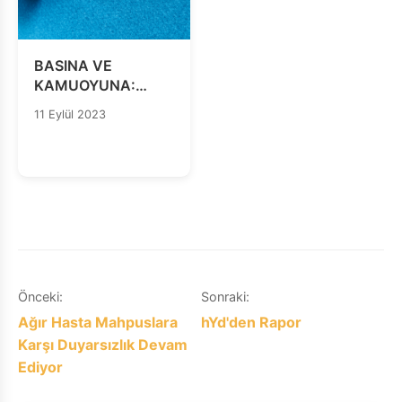
BASINA VE
KAMUOYUNA:
Sezgin Tanrıkulu
11 Eylül 2023
yalnız değildir!
Yazı
Önceki:
Sonraki:
Ağır Hasta Mahpuslara
hYd'den Rapor
gezinmesi
Karşı Duyarsızlık Devam
Ediyor