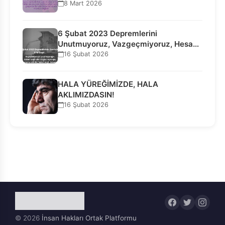
8 Mart 2026
6 Şubat 2023 Depremlerini
Unutmuyoruz, Vazgeçmiyoruz, Hesap
Sorulmasını İstiyoruz!
16 Şubat 2026
HALA YÜREĞİMİZDE, HALA
AKLIMIZDASIN!
16 Şubat 2026
© 2026
İnsan Hakları Ortak Platformu