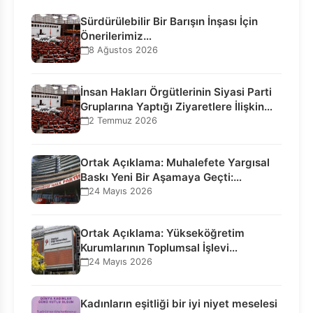
Sürdürülebilir Bir Barışın İnşası İçin
Önerilerimiz…
8 Ağustos 2026
İnsan Hakları Örgütlerinin Siyasi Parti
Gruplarına Yaptığı Ziyaretlere İlişkin
Bilgilendirme…
2 Temmuz 2026
Ortak Açıklama: Muhalefete Yargısal
Baskı Yeni Bir Aşamaya Geçti:
Seçilmiş…
24 Mayıs 2026
Ortak Açıklama: Yükseköğretim
Kurumlarının Toplumsal İşlevi
Kurucularının Ticari Akıbetine
24 Mayıs 2026
Bağlanamaz!
Kadınların eşitliği bir iyi niyet meselesi