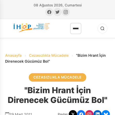
08 Ağustos 2026, Cumartesi
Anasayfa
›
Cezasızlıkla Mücadele
›
"Bizim Hrant İçin
Direnecek Gücümüz Bol"
CEZASIZLIKLA MÜCADELE
RI
"Bizim Hrant İçin
Direnecek Gücümüz Bol"
29 Mart 2011
Paylaş: