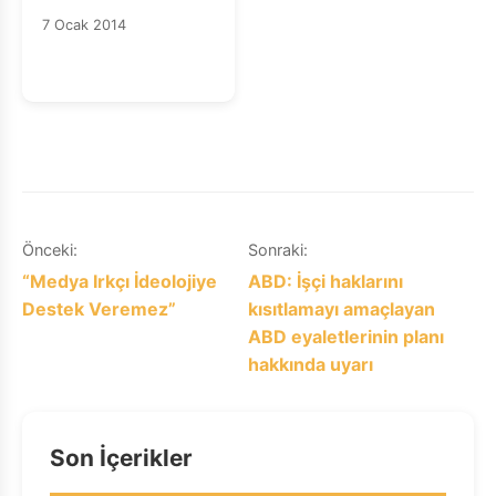
Kararı Endişe Verici
7 Ocak 2014
Yazı
Önceki:
Sonraki:
“Medya Irkçı İdeolojiye
ABD: İşçi haklarını
gezinmesi
Destek Veremez”
kısıtlamayı amaçlayan
ABD eyaletlerinin planı
hakkında uyarı
Son İçerikler