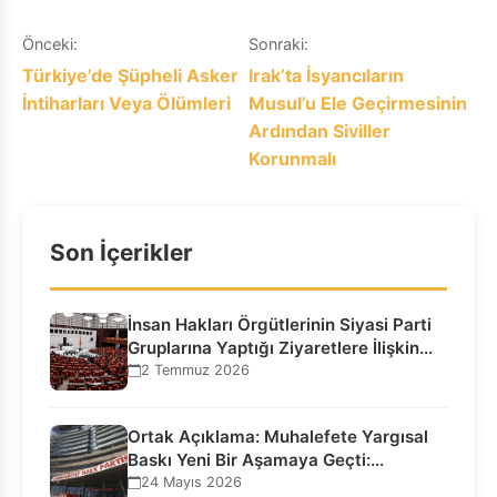
Yazı
Önceki:
Sonraki:
Türkiye’de Şüpheli Asker
Irak’ta İsyancıların
gezinmesi
İntiharları Veya Ölümleri
Musul’u Ele Geçirmesinin
Ardından Siviller
Korunmalı
Son İçerikler
İnsan Hakları Örgütlerinin Siyasi Parti
Gruplarına Yaptığı Ziyaretlere İlişkin
Bilgilendirme…
2 Temmuz 2026
Ortak Açıklama: Muhalefete Yargısal
Baskı Yeni Bir Aşamaya Geçti:
Seçilmiş…
24 Mayıs 2026