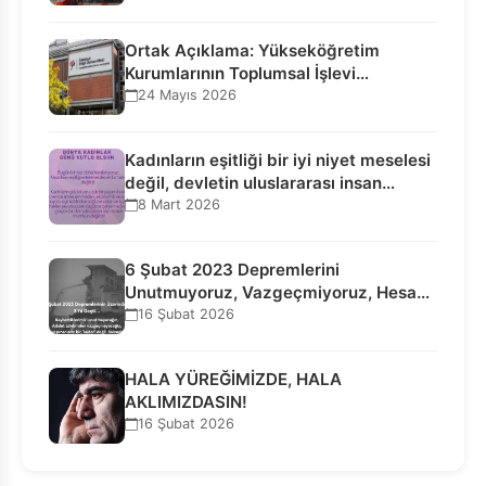
Ortak Açıklama: Yükseköğretim
Kurumlarının Toplumsal İşlevi
Kurucularının Ticari Akıbetine
24 Mayıs 2026
Bağlanamaz!
Kadınların eşitliği bir iyi niyet meselesi
değil, devletin uluslararası insan…
8 Mart 2026
6 Şubat 2023 Depremlerini
Unutmuyoruz, Vazgeçmiyoruz, Hesap
Sorulmasını İstiyoruz!
16 Şubat 2026
HALA YÜREĞİMİZDE, HALA
AKLIMIZDASIN!
16 Şubat 2026