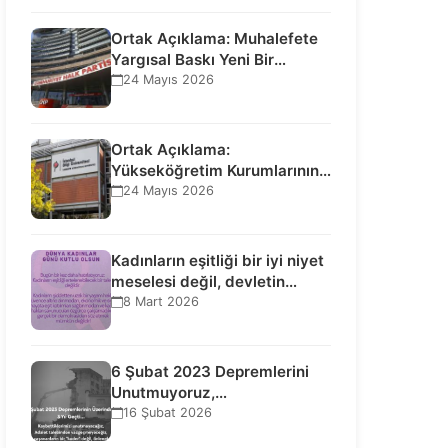
Ortak Açıklama: Muhalefete
Yargısal Baskı Yeni Bir
Aşamaya Geçti: Seçilmiş…
24 Mayıs 2026
Ortak Açıklama:
Yükseköğretim Kurumlarının
Toplumsal İşlevi Kurucularının
24 Mayıs 2026
Ticari Akıbetine Bağlanamaz!
Kadınların eşitliği bir iyi niyet
meselesi değil, devletin
uluslararası insan…
8 Mart 2026
6 Şubat 2023 Depremlerini
Unutmuyoruz,
Vazgeçmiyoruz, Hesap
16 Şubat 2026
Sorulmasını İstiyoruz!