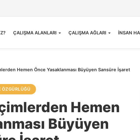
İZ?
ÇALIŞMA ALANLARI
ÇALIŞMA AĞLARI
İNSAN HA
mlerden Hemen Önce Yasaklanması Büyüyen Sansüre İşaret
E ÖZGÜRLÜĞÜ
eçimlerden Hemen
anması Büyüyen