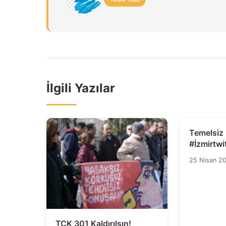
İlgili Yazılar
Temelsiz
#İzmirtw
Ediyor
25 Nisan 2
TCK 301 Kaldırılsın!