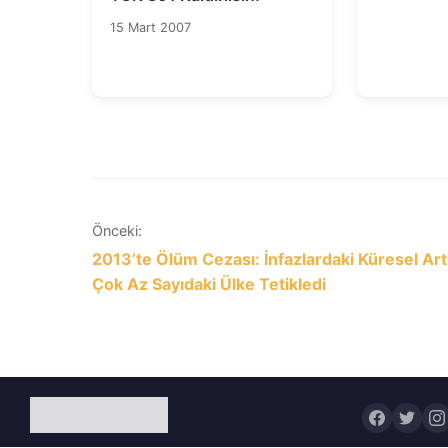
15 Mart 2007
Yazı
Önceki:
2013’te Ölüm Cezası: İnfazlardaki Küresel Art
gezinmesi
Çok Az Sayıdaki Ülke Tetikledi