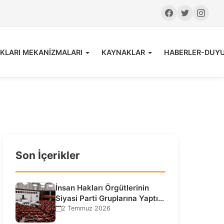
KLARI MEKANİZMALARI
KAYNAKLAR
HABERLER-DUY
Son İçerikler
İnsan Hakları Örgütlerinin
Siyasi Parti Gruplarına Yaptığı
Ziyaretlere İlişkin
2 Temmuz 2026
Bilgilendirme…