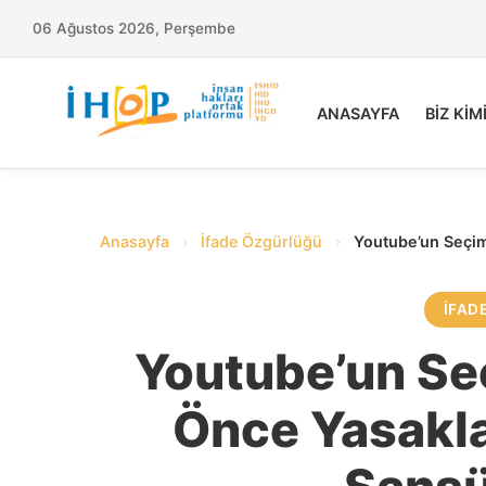
06 Ağustos 2026, Perşembe
ANASAYFA
BİZ KİM
Anasayfa
›
İfade Özgürlüğü
›
Youtube’un Seçi
İFAD
Youtube’un S
Önce Yasakl