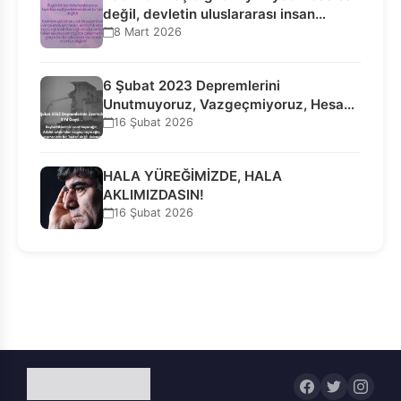
değil, devletin uluslararası insan…
8 Mart 2026
6 Şubat 2023 Depremlerini
Unutmuyoruz, Vazgeçmiyoruz, Hesap
Sorulmasını İstiyoruz!
16 Şubat 2026
HALA YÜREĞİMİZDE, HALA
AKLIMIZDASIN!
16 Şubat 2026