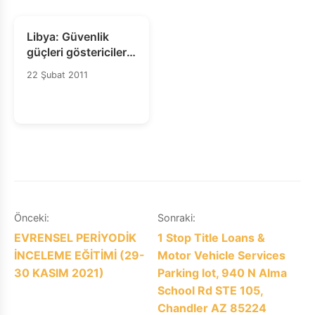
Libya: Güvenlik
güçleri göstericileri
hedef alırken ölü
22 Şubat 2011
sayısı giderek
artıyor
Yazı
Önceki:
Sonraki:
EVRENSEL PERİYODİK
1 Stop Title Loans &
gezinmesi
İNCELEME EĞİTİMİ (29-
Motor Vehicle Services
30 KASIM 2021)
Parking lot, 940 N Alma
School Rd STE 105,
Chandler AZ 85224