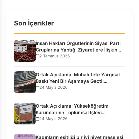
Son İçerikler
İnsan Hakları Örgütlerinin Siyasi Parti
Gruplarına Yaptığı Ziyaretlere İlişkin
Bilgilendirme…
2 Temmuz 2026
Ortak Açıklama: Muhalefete Yargısal
Baskı Yeni Bir Aşamaya Geçti:
Seçilmiş…
24 Mayıs 2026
Ortak Açıklama: Yükseköğretim
Kurumlarının Toplumsal İşlevi
Kurucularının Ticari Akıbetine
24 Mayıs 2026
Bağlanamaz!
Kadınların eşitliği bir iyi niyet meselesi