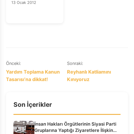
13 Ocak 2012
Binaları ve Diğer
STÖ Binalarına
Yapılan Baskın
Kabul
Yazı
Önceki:
Sonraki:
Yardım Toplama Kanun
Reyhanlı Katliamını
gezinmesi
Tasarısı’na dikkat!
Kınıyoruz
Son İçerikler
İnsan Hakları Örgütlerinin Siyasi Parti
Gruplarına Yaptığı Ziyaretlere İlişkin