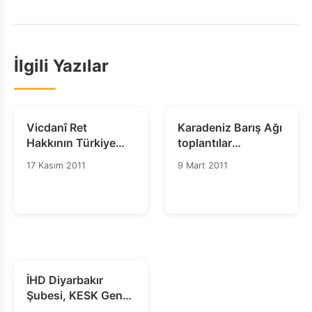
İlgili Yazılar
Vicdanî Ret
Karadeniz Barış Ağı
Hakkının Türkiye
toplantılar
Tarafından
dizisinden notlar –
17 Kasım 2011
9 Mart 2011
Tanınması Bir
Ocak 2011
Zorunluluktur
İHD Diyarbakır
Şubesi, KESK Genel
Merkezi, BDP