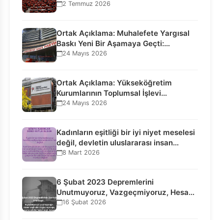
Bilgilendirme…
2 Temmuz 2026
Ortak Açıklama: Muhalefete Yargısal
Baskı Yeni Bir Aşamaya Geçti:
Seçilmiş…
24 Mayıs 2026
Ortak Açıklama: Yükseköğretim
Kurumlarının Toplumsal İşlevi
Kurucularının Ticari Akıbetine
24 Mayıs 2026
Bağlanamaz!
Kadınların eşitliği bir iyi niyet meselesi
değil, devletin uluslararası insan…
8 Mart 2026
6 Şubat 2023 Depremlerini
Unutmuyoruz, Vazgeçmiyoruz, Hesap
Sorulmasını İstiyoruz!
16 Şubat 2026