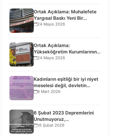
Ortak Açıklama: Muhalefete
Yargısal Baskı Yeni Bir
Aşamaya Geçti: Seçilmiş…
24 Mayıs 2026
Ortak Açıklama:
Yükseköğretim Kurumlarının
Toplumsal İşlevi Kurucularının
24 Mayıs 2026
Ticari Akıbetine Bağlanamaz!
Kadınların eşitliği bir iyi niyet
meselesi değil, devletin
uluslararası insan…
8 Mart 2026
6 Şubat 2023 Depremlerini
Unutmuyoruz,
Vazgeçmiyoruz, Hesap
16 Şubat 2026
Sorulmasını İstiyoruz!