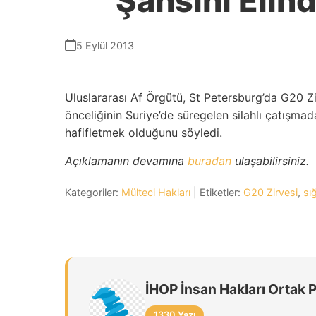
Şansını Elin
5 Eylül 2013
Uluslararası Af Örgütü, St Petersburg’da G20 Zi
önceliğinin Suriye’de süregelen silahlı çatışmad
hafifletmek olduğunu söyledi.
Açıklamanın devamına
buradan
ulaşabilirsiniz.
Kategoriler:
Mülteci Hakları
| Etiketler:
G20 Zirvesi
,
sı
İHOP İnsan Hakları Ortak 
1330 Yazı