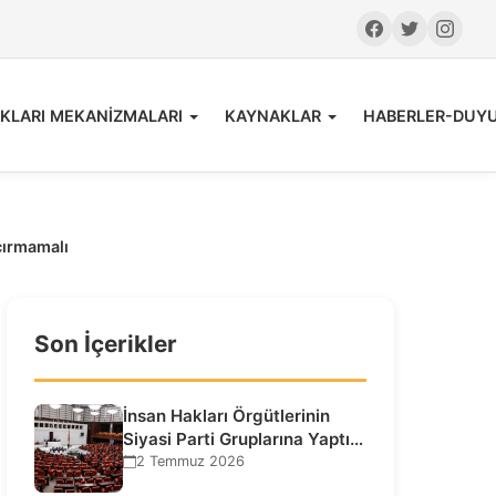
KLARI MEKANİZMALARI
KAYNAKLAR
HABERLER-DUY
çırmamalı
Son İçerikler
İnsan Hakları Örgütlerinin
Siyasi Parti Gruplarına Yaptığı
Ziyaretlere İlişkin
2 Temmuz 2026
Bilgilendirme…