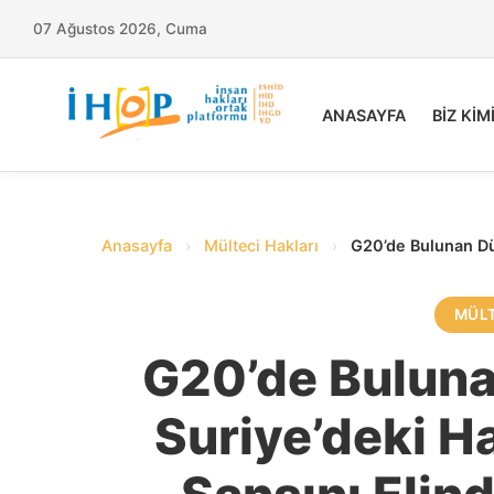
07 Ağustos 2026, Cuma
ANASAYFA
BİZ KİM
Anasayfa
›
Mülteci Hakları
›
G20’de Bulunan Dün
MÜLT
G20’de Buluna
Suriye’deki H