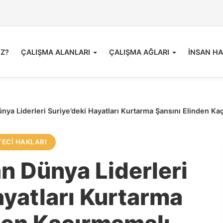
İZ?
ÇALIŞMA ALANLARI
ÇALIŞMA AĞLARI
İNSAN HA
ya Liderleri Suriye’deki Hayatları Kurtarma Şansını Elinden Ka
ECI HAKLARI
n Dünya Liderleri
ayatları Kurtarma