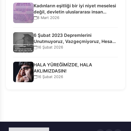
Kadınların eşitliği bir iyi niyet meselesi
değil, devletin uluslararası insan…
8 Mart 2026
6 Şubat 2023 Depremlerini
Unutmuyoruz, Vazgeçmiyoruz, Hesap
Sorulmasını İstiyoruz!
16 Şubat 2026
HALA YÜREĞİMİZDE, HALA
AKLIMIZDASIN!
16 Şubat 2026