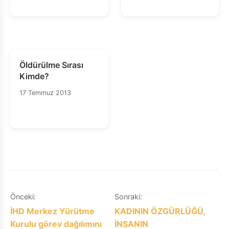
Öldürülme Sırası
Kimde?
17 Temmuz 2013
Yazı
Önceki:
Sonraki:
İHD Merkez Yürütme
KADININ ÖZGÜRLÜĞÜ,
gezinmesi
Kurulu görev dağılımını
İNSANIN