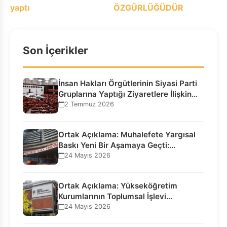
yaptı
ÖZGÜRLÜĞÜDÜR
Son İçerikler
İnsan Hakları Örgütlerinin Siyasi Parti
Gruplarına Yaptığı Ziyaretlere İlişkin
Bilgilendirme…
2 Temmuz 2026
Ortak Açıklama: Muhalefete Yargısal
Baskı Yeni Bir Aşamaya Geçti:
Seçilmiş…
24 Mayıs 2026
Ortak Açıklama: Yükseköğretim
Kurumlarının Toplumsal İşlevi
Kurucularının Ticari Akıbetine
24 Mayıs 2026
Bağlanamaz!