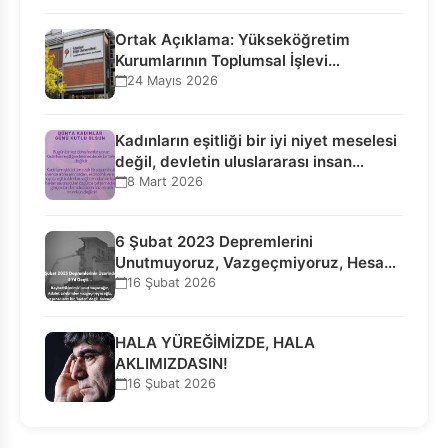
Ortak Açıklama: Yükseköğretim
Kurumlarının Toplumsal İşlevi
Kurucularının Ticari Akıbetine
24 Mayıs 2026
Bağlanamaz!
Kadınların eşitliği bir iyi niyet meselesi
değil, devletin uluslararası insan…
8 Mart 2026
6 Şubat 2023 Depremlerini
Unutmuyoruz, Vazgeçmiyoruz, Hesap
Sorulmasını İstiyoruz!
16 Şubat 2026
HALA YÜREĞİMİZDE, HALA
AKLIMIZDASIN!
16 Şubat 2026