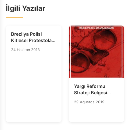
İlgili Yazılar
Brezilya Polisi
Kitlesel Protestolara
Yeterince Hazırlıklı
24 Haziran 2013
Değil
Yargı Reformu
Strateji Belgesi
Türkiye’deki Yargı
29 Ağustos 2019
Sisteminin Gerçek
Sorunlarına
Çözümler
Üretmekten Uzaktır!