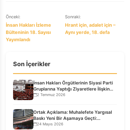
bekliyoruz!
Yazı
Önceki:
Sonraki:
İnsan Hakları İzleme
Hrant için, adalet için –
gezinmesi
Bülteninin 18. Sayısı
Aynı yerde, 18. defa
Yayımlandı
Son İçerikler
İnsan Hakları Örgütlerinin Siyasi Parti
Gruplarına Yaptığı Ziyaretlere İlişkin
Bilgilendirme…
2 Temmuz 2026
Ortak Açıklama: Muhalefete Yargısal
Baskı Yeni Bir Aşamaya Geçti:
Seçilmiş…
24 Mayıs 2026