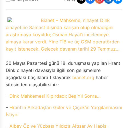
Bianet – Mahkeme, nihayet Dink
cinayetine Samast dışında karışan olup olmadığını
araştırmaya koyuldu; Osman Hayal’i incelemeye
almaya karar verdi. Yine TİB ve üç GSM operatörden
kayıt istenecek. Gelecek davanın tarihi 29 Temmuz…
30 Mayıs Pazartesi günü 18. duruşması yapılan Hrant
Dink cinayeti davasıyla ilgili son gelişmelere
aşağıdaki başlıklara tıklayarak
bianet.org
haber
sitesinden ulaşabilirsiniz:
–
Dink Mahkemesi Kıpırdadı; Beş Yıl Sonra…
–
Hrant’ın Arkadaşları Güler ve Çiçek’in Yargılanmasını
İstiyor
–
Albay Öz ve Yüzbaşı Yıldız’a Altışar Ay Hapis