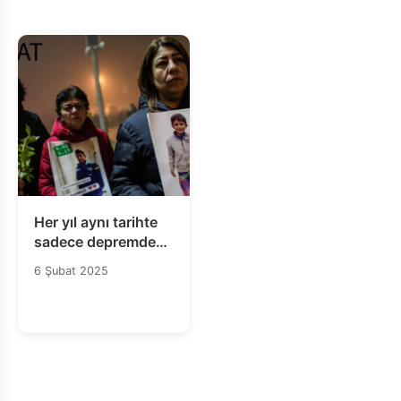
Her yıl aynı tarihte
sadece depremde
kaybettiklerimizi
6 Şubat 2025
anmakla
yetinmiyoruz,
Kayıplarda
sorumlulukları
bulunanların da
adalet önünde
hesap vermesini