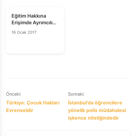
Eğitim Hakkına
Erişimde Ayrımcılık
– Bilgi Notu
16 Ocak 2017
Yazı
Önceki:
Sonraki:
Türkiye: Çocuk Hakları
İstanbul'da öğrencilere
gezinmesi
Evrenseldir
yönelik polis müdahalesi
işkence niteliğindedir