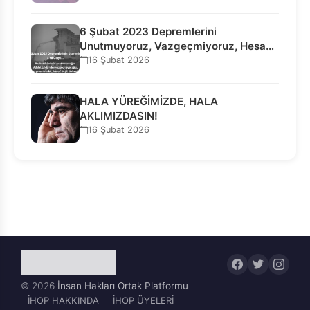
6 Şubat 2023 Depremlerini
Unutmuyoruz, Vazgeçmiyoruz, Hesap
Sorulmasını İstiyoruz!
16 Şubat 2026
HALA YÜREĞİMİZDE, HALA
AKLIMIZDASIN!
16 Şubat 2026
© 2026
İnsan Hakları Ortak Platformu
İHOP HAKKINDA
İHOP ÜYELERİ