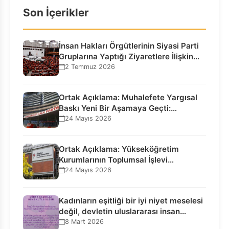
Son İçerikler
İnsan Hakları Örgütlerinin Siyasi Parti
Gruplarına Yaptığı Ziyaretlere İlişkin
Bilgilendirme…
2 Temmuz 2026
Ortak Açıklama: Muhalefete Yargısal
Baskı Yeni Bir Aşamaya Geçti:
Seçilmiş…
24 Mayıs 2026
Ortak Açıklama: Yükseköğretim
Kurumlarının Toplumsal İşlevi
Kurucularının Ticari Akıbetine
24 Mayıs 2026
Bağlanamaz!
Kadınların eşitliği bir iyi niyet meselesi
değil, devletin uluslararası insan…
8 Mart 2026