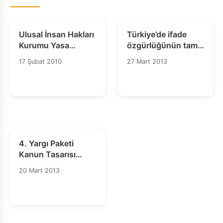
Ulusal İnsan Hakları
Türkiye’de ifade
Kurumu Yasa
özgürlüğünün tam
Tasarısı Hakkındaki
zamanı
17 Şubat 2010
27 Mart 2013
Ortak Görüş
4. Yargı Paketi
Kanun Tasarısı
üzerine İHD'nin
20 Mart 2013
görüş ve önerileri