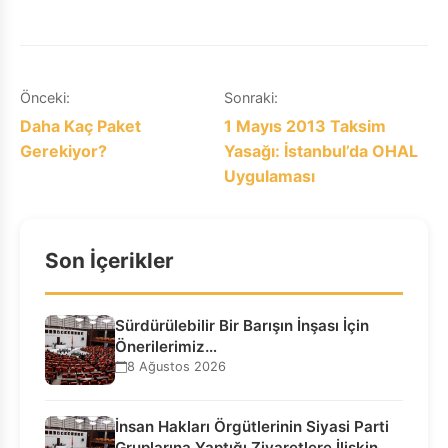
Yazı
Önceki:
Sonraki:
Daha Kaç Paket
1 Mayıs 2013 Taksim
gezinmesi
Gerekiyor?
Yasağı: İstanbul’da OHAL
Uygulaması
Son İçerikler
Sürdürülebilir Bir Barışın İnşası İçin
Önerilerimiz…
8 Ağustos 2026
İnsan Hakları Örgütlerinin Siyasi Parti
Gruplarına Yaptığı Ziyaretlere İlişkin