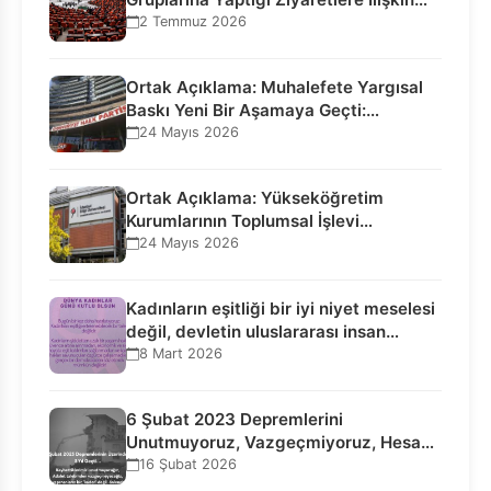
Bilgilendirme…
2 Temmuz 2026
Ortak Açıklama: Muhalefete Yargısal
Baskı Yeni Bir Aşamaya Geçti:
Seçilmiş…
24 Mayıs 2026
Ortak Açıklama: Yükseköğretim
Kurumlarının Toplumsal İşlevi
Kurucularının Ticari Akıbetine
24 Mayıs 2026
Bağlanamaz!
Kadınların eşitliği bir iyi niyet meselesi
değil, devletin uluslararası insan…
8 Mart 2026
6 Şubat 2023 Depremlerini
Unutmuyoruz, Vazgeçmiyoruz, Hesap
Sorulmasını İstiyoruz!
16 Şubat 2026