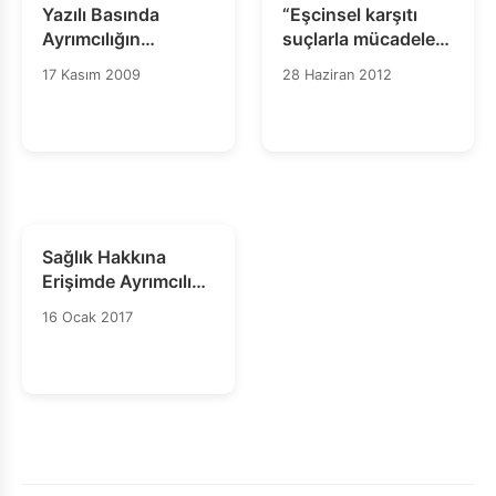
Yazılı Basında
“Eşcinsel karşıtı
Ayrımcılığın
suçlarla mücadele
Çerçevelenmesi
için sadece
17 Kasım 2009
28 Haziran 2012
Araştırması
kelimelere değil
eyleme ihtiyaç var”
Sağlık Hakkına
Erişimde Ayrımcılık
– Bilgi Notu
16 Ocak 2017