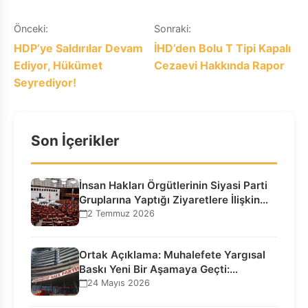
Yazı
Önceki:
Sonraki:
HDP’ye Saldırılar Devam
İHD’den Bolu T Tipi Kapalı
gezinmesi
Ediyor, Hükümet
Cezaevi Hakkında Rapor
Seyrediyor!
Son İçerikler
İnsan Hakları Örgütlerinin Siyasi Parti
Gruplarına Yaptığı Ziyaretlere İlişkin
Bilgilendirme…
2 Temmuz 2026
Ortak Açıklama: Muhalefete Yargısal
Baskı Yeni Bir Aşamaya Geçti:
Seçilmiş…
24 Mayıs 2026