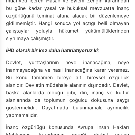
muafiyeti içeren Hasan ve Eylem Zengin kararından
bu güne kadar yasal ve hukuksal mevzuatta inanç
özgürlüğünü teminat altına alacak bir düzenlemeye
gidilmemiştir. Hangi sonuca yol açtığı belli olmayan
çalıştaylar yoluyla hükümet yükümlülüklerinden
sıyrılmaya çalışmıştır.
İHD olarak bir kez daha hatırlatıyoruz ki;
Devlet, yurttaşlarının neye inanacağına, neye
inanmayacağına ve nasıl inanacağına karar veremez.
Bu konu tamamen bireye ait, bireysel özgürlük
alanıdır. Devletin müdahale alanının dışındadır. Devlet,
başka alanlarda olduğu gibi, din, inanç ve kültür
alanlarında da toplumun çoğulcu dokusuna saygı
göstermelidir. Dayatmada bulunmamalı; ayrımcılık
yapmamalıdır.
İnanç özgürlüğü konusunda Avrupa İnsan Hakları
Mahkemesi kararlarının gereği derhal yerine