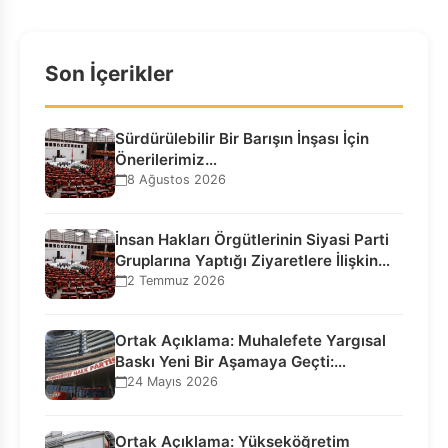
Son İçerikler
Sürdürülebilir Bir Barışın İnşası İçin
Önerilerimiz…
8 Ağustos 2026
İnsan Hakları Örgütlerinin Siyasi Parti
Gruplarına Yaptığı Ziyaretlere İlişkin
Bilgilendirme…
2 Temmuz 2026
Ortak Açıklama: Muhalefete Yargısal
Baskı Yeni Bir Aşamaya Geçti:
Seçilmiş…
24 Mayıs 2026
Ortak Açıklama: Yükseköğretim