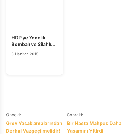
HDP’ye Yönelik
Bombalı ve Silahlı
Saldırıları Kınıyor,
6 Haziran 2015
Sorumluları
Lanetliyoruz.
Yazı
Önceki:
Sonraki:
Grev Yasaklamalarından
Bir Hasta Mahpus Daha
gezinmesi
Derhal Vazgeçilmelidir!
Yaşamını Yitirdi