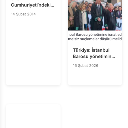
Cumhuriyeti’ndeki
Katliamın Ardından
14 Şubat 2014
Cesetler Arasında
Bir Kız Çocuğu
Bulundu
Türkiye: İstanbul
Barosu yönetimine
isnat edilen
16 Şubat 2026
temelsiz suçlamalar
düşürülmelidir