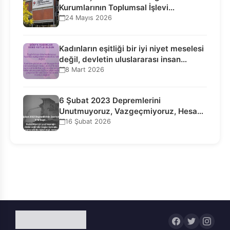
Kurumlarının Toplumsal İşlevi
Kurucularının Ticari Akıbetine
24 Mayıs 2026
Bağlanamaz!
Kadınların eşitliği bir iyi niyet meselesi
değil, devletin uluslararası insan…
8 Mart 2026
6 Şubat 2023 Depremlerini
Unutmuyoruz, Vazgeçmiyoruz, Hesap
Sorulmasını İstiyoruz!
16 Şubat 2026