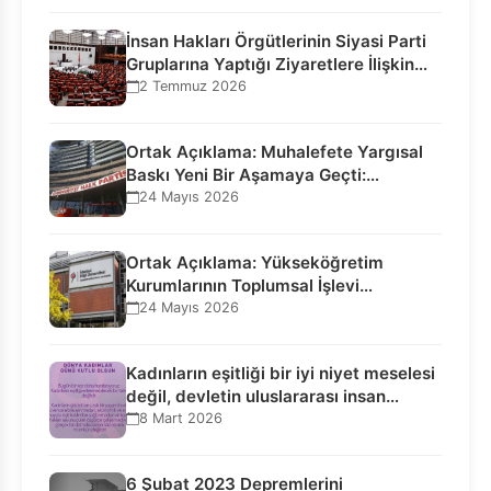
İnsan Hakları Örgütlerinin Siyasi Parti
Gruplarına Yaptığı Ziyaretlere İlişkin
Bilgilendirme…
2 Temmuz 2026
Ortak Açıklama: Muhalefete Yargısal
Baskı Yeni Bir Aşamaya Geçti:
Seçilmiş…
24 Mayıs 2026
Ortak Açıklama: Yükseköğretim
Kurumlarının Toplumsal İşlevi
Kurucularının Ticari Akıbetine
24 Mayıs 2026
Bağlanamaz!
Kadınların eşitliği bir iyi niyet meselesi
değil, devletin uluslararası insan…
8 Mart 2026
6 Şubat 2023 Depremlerini