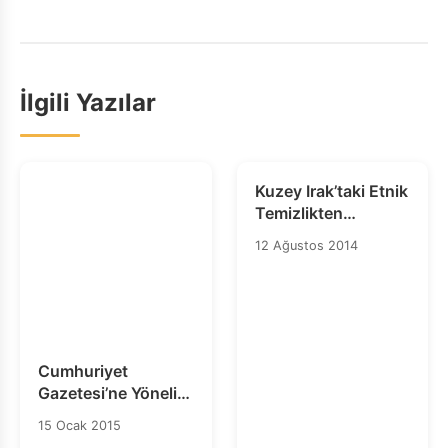
İlgili Yazılar
Kuzey Irak’taki Etnik
Temizlikten
Kaçmaya Zorlanan
12 Ağustos 2014
Yüz Binlerce Kişi
İçin İnsani Yardım
Çabaları Baş
Cumhuriyet
Gazetesi’ne Yönelik
Saldırılar İfade
15 Ocak 2015
Özgürlüğünün Ağır