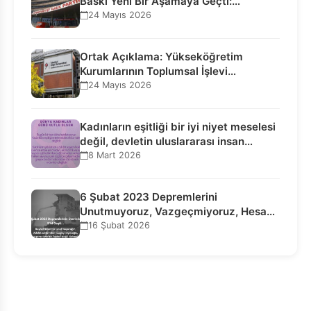
Baskı Yeni Bir Aşamaya Geçti:
Seçilmiş…
24 Mayıs 2026
Ortak Açıklama: Yükseköğretim
Kurumlarının Toplumsal İşlevi
Kurucularının Ticari Akıbetine
24 Mayıs 2026
Bağlanamaz!
Kadınların eşitliği bir iyi niyet meselesi
değil, devletin uluslararası insan…
8 Mart 2026
6 Şubat 2023 Depremlerini
Unutmuyoruz, Vazgeçmiyoruz, Hesap
Sorulmasını İstiyoruz!
16 Şubat 2026