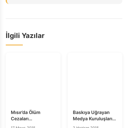
İlgili Yazılar
Mısır’da Ölüm
Baskıya Uğrayan
Cezaları
Medya Kuruluşları
Uygulanmamalı,
ve Can Dündar
17 Mayıs 2015
2 Haziran 2015