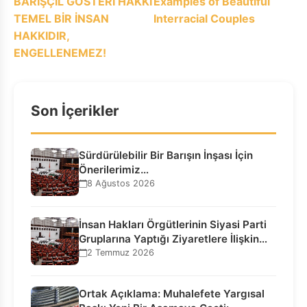
BARIŞÇIL GÖSTERİ HAKKI
Examples of Beautiful
gezinmesi
TEMEL BİR İNSAN
Interracial Couples
HAKKIDIR,
ENGELLENEMEZ!
Son İçerikler
Sürdürülebilir Bir Barışın İnşası İçin
Önerilerimiz…
8 Ağustos 2026
İnsan Hakları Örgütlerinin Siyasi Parti
Gruplarına Yaptığı Ziyaretlere İlişkin
Bilgilendirme…
2 Temmuz 2026
Ortak Açıklama: Muhalefete Yargısal