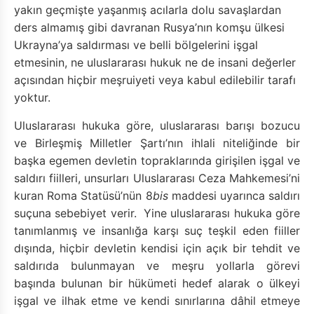
yakın geçmişte yaşanmış acılarla dolu savaşlardan
ders almamış gibi davranan Rusya’nın komşu ülkesi
Ukrayna’ya saldırması ve belli bölgelerini işgal
etmesinin, ne uluslararası hukuk ne de insani değerler
açısından hiçbir meşruiyeti veya kabul edilebilir tarafı
yoktur.
Uluslararası hukuka göre, uluslararası barışı bozucu
ve Birleşmiş Milletler Şartı’nın ihlali niteliğinde bir
başka egemen devletin topraklarında girişilen işgal ve
saldırı fiilleri, unsurları Uluslararası Ceza Mahkemesi’ni
kuran Roma Statüsü’nün 8
bis
maddesi uyarınca saldırı
suçuna sebebiyet verir. Yine uluslararası hukuka göre
tanımlanmış ve insanlığa karşı suç teşkil eden fiiller
dışında, hiçbir devletin kendisi için açık bir tehdit ve
saldırıda bulunmayan ve meşru yollarla görevi
başında bulunan bir hükümeti hedef alarak o ülkeyi
işgal ve ilhak etme ve kendi sınırlarına dâhil etmeye