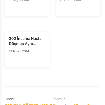
Muhammed Mursi
Yalnız Değildir
ve Tüm Siyasi
Mahpuslar Serbest
Bırakılmalıdır!
202 İnsanız Hasta
Düşmüş Aynı
Bedende
21 Nisan 2014
Yazı
Önceki:
Sonraki: