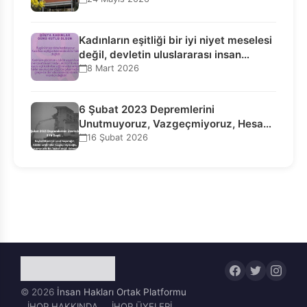
Bağlanamaz!
Kadınların eşitliği bir iyi niyet meselesi
değil, devletin uluslararası insan…
8 Mart 2026
6 Şubat 2023 Depremlerini
Unutmuyoruz, Vazgeçmiyoruz, Hesap
Sorulmasını İstiyoruz!
16 Şubat 2026
© 2026
İnsan Hakları Ortak Platformu
İHOP HAKKINDA
İHOP ÜYELERİ