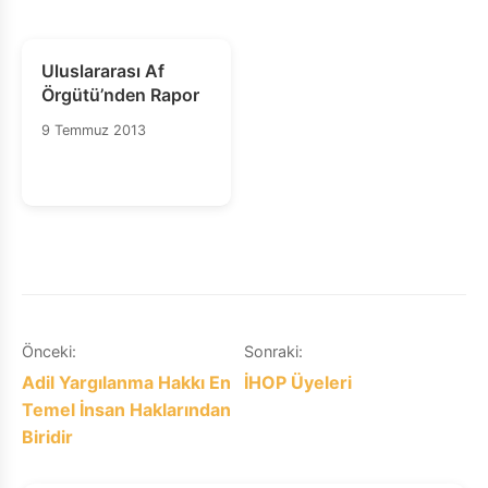
Uluslararası Af
Örgütü’nden Rapor
9 Temmuz 2013
Yazı
Önceki:
Sonraki:
Adil Yargılanma Hakkı En
İHOP Üyeleri
gezinmesi
Temel İnsan Haklarından
Biridir