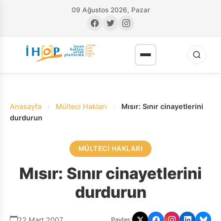
09 Ağustos 2026, Pazar
Anasayfa
›
Mülteci Hakları
›
Mısır: Sınır cinayetlerini
durdurun
MÜLTECI HAKLARI
RI
Mısır: Sınır cinayetlerini
durdurun
22 Mart 2007
Paylaş: