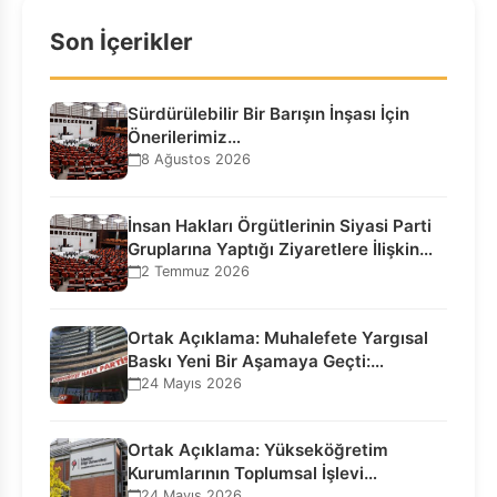
Son İçerikler
Sürdürülebilir Bir Barışın İnşası İçin
Önerilerimiz…
8 Ağustos 2026
İnsan Hakları Örgütlerinin Siyasi Parti
Gruplarına Yaptığı Ziyaretlere İlişkin
Bilgilendirme…
2 Temmuz 2026
Ortak Açıklama: Muhalefete Yargısal
Baskı Yeni Bir Aşamaya Geçti:
Seçilmiş…
24 Mayıs 2026
Ortak Açıklama: Yükseköğretim
Kurumlarının Toplumsal İşlevi
Kurucularının Ticari Akıbetine
24 Mayıs 2026