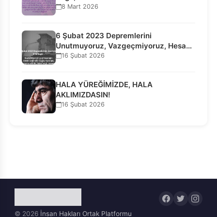
8 Mart 2026
6 Şubat 2023 Depremlerini
Unutmuyoruz, Vazgeçmiyoruz, Hesap
Sorulmasını İstiyoruz!
16 Şubat 2026
HALA YÜREĞİMİZDE, HALA
AKLIMIZDASIN!
16 Şubat 2026
© 2026
İnsan Hakları Ortak Platformu