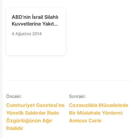
ABD’nin İsrail Silahlı
Kuvvetlerine Yakıt
Sevkiyatı Yapmasını
4 Ağustos 2014
Durdurun
Yazı
Önceki:
Sonraki:
Cumhuriyet Gazetesi’ne
Cezasızlıkla Mücadelede
gezinmesi
Yönelik Saldırılar İfade
Bir Müdahale Yöntemi:
Özgürlüğünün Ağır
Amicus Curie
İhlalidir