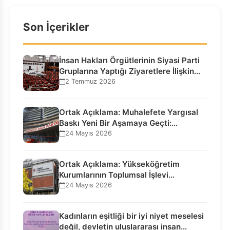
Son İçerikler
İnsan Hakları Örgütlerinin Siyasi Parti
Gruplarına Yaptığı Ziyaretlere İlişkin
Bilgilendirme…
2 Temmuz 2026
Ortak Açıklama: Muhalefete Yargısal
Baskı Yeni Bir Aşamaya Geçti:
Seçilmiş…
24 Mayıs 2026
Ortak Açıklama: Yükseköğretim
Kurumlarının Toplumsal İşlevi
Kurucularının Ticari Akıbetine
24 Mayıs 2026
Bağlanamaz!
Kadınların eşitliği bir iyi niyet meselesi
değil, devletin uluslararası insan…