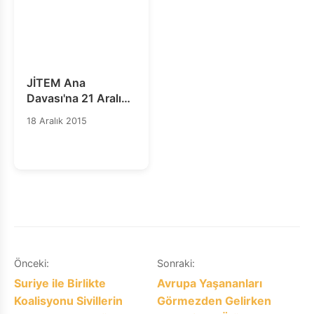
JİTEM Ana
Davası'na 21 Aralık
2015 tarihinde
18 Aralık 2015
devam edilecek…
Yazı
Önceki:
Sonraki:
Suriye ile Birlikte
Avrupa Yaşananları
gezinmesi
Koalisyonu Sivillerin
Görmezden Gelirken