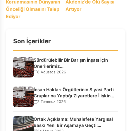
Korunmasının Dünyanın
Akdeniz’de Ölü Sayısı
Önceliği Olmasını Talep
Artıyor
Ediyor
Son İçerikler
Sürdürülebilir Bir Barışın İnşası İçin
Önerilerimiz…
8 Ağustos 2026
İnsan Hakları Örgütlerinin Siyasi Parti
Gruplarına Yaptığı Ziyaretlere İlişkin
Bilgilendirme…
2 Temmuz 2026
Ortak Açıklama: Muhalefete Yargısal
Baskı Yeni Bir Aşamaya Geçti: