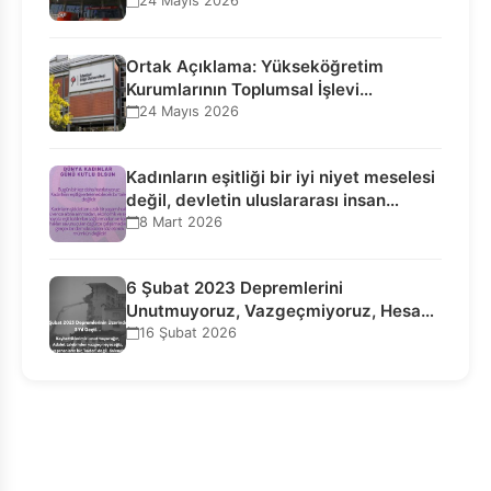
Seçilmiş…
24 Mayıs 2026
Ortak Açıklama: Yükseköğretim
Kurumlarının Toplumsal İşlevi
Kurucularının Ticari Akıbetine
24 Mayıs 2026
Bağlanamaz!
Kadınların eşitliği bir iyi niyet meselesi
değil, devletin uluslararası insan…
8 Mart 2026
6 Şubat 2023 Depremlerini
Unutmuyoruz, Vazgeçmiyoruz, Hesap
Sorulmasını İstiyoruz!
16 Şubat 2026