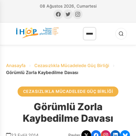
08 Ağustos 2026, Cumartesi
Anasayfa
›
Cezasızlıkla Mücadelede Güç Birliği
›
Görümlü Zorla Kaybedilme Davası
CEZASIZLIKLA MÜCADELEDE GÜÇ BIRLIĞI
RI
Görümlü Zorla
Kaybedilme Davası
23 Eylül 2014
Paylaş: