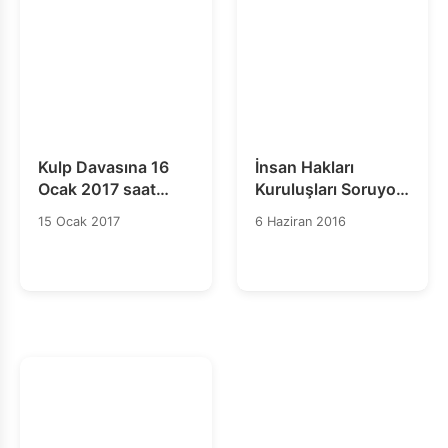
Kulp Davasına 16
İnsan Hakları
Ocak 2017 saat
Kuruluşları Soruyor:
09.30'da devam
#HurşitKülterNerede?
15 Ocak 2017
6 Haziran 2016
edilecek