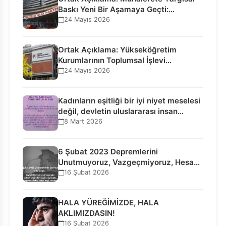
Baskı Yeni Bir Aşamaya Geçti:
Seçilmiş…
24 Mayıs 2026
Ortak Açıklama: Yükseköğretim
Kurumlarının Toplumsal İşlevi
Kurucularının Ticari Akıbetine
24 Mayıs 2026
Bağlanamaz!
Kadınların eşitliği bir iyi niyet meselesi
değil, devletin uluslararası insan…
8 Mart 2026
6 Şubat 2023 Depremlerini
Unutmuyoruz, Vazgeçmiyoruz, Hesap
Sorulmasını İstiyoruz!
16 Şubat 2026
HALA YÜREĞİMİZDE, HALA
AKLIMIZDASIN!
16 Şubat 2026