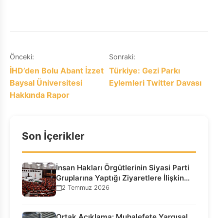
Yazı
Önceki:
Sonraki:
İHD’den Bolu Abant İzzet
Türkiye: Gezi Parkı
gezinmesi
Baysal Üniversitesi
Eylemleri Twitter Davası
Hakkında Rapor
Son İçerikler
İnsan Hakları Örgütlerinin Siyasi Parti
Gruplarına Yaptığı Ziyaretlere İlişkin
Bilgilendirme…
2 Temmuz 2026
Ortak Açıklama: Muhalefete Yargısal