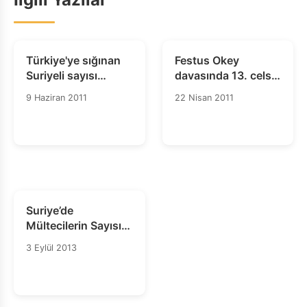
Türkiye'ye sığınan
Festus Okey
Suriyeli sayısı
davasında 13. celse
1200'e ulaştı
26 Nisan’da
9 Haziran 2011
22 Nisan 2011
açılıyor…
Suriye’de
Mültecilerin Sayısı
İki Milyonu Aştı
3 Eylül 2013