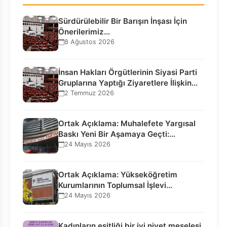
Sürdürülebilir Bir Barışın İnşası İçin
Önerilerimiz…
8 Ağustos 2026
İnsan Hakları Örgütlerinin Siyasi Parti
Gruplarına Yaptığı Ziyaretlere İlişkin
Bilgilendirme…
2 Temmuz 2026
Ortak Açıklama: Muhalefete Yargısal
Baskı Yeni Bir Aşamaya Geçti:
Seçilmiş…
24 Mayıs 2026
Ortak Açıklama: Yükseköğretim
Kurumlarının Toplumsal İşlevi
Kurucularının Ticari Akıbetine
24 Mayıs 2026
Bağlanamaz!
Kadınların eşitliği bir iyi niyet meselesi