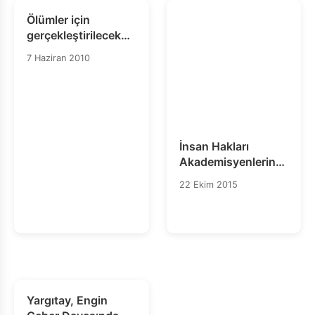
Ölümler için
gerçekleştirilecek
uluslararası
7 Haziran 2010
soruşturma hesap
verebilirliği garanti
etmek zorunda
İnsan Hakları
Akademisyenlerinden
Açık Mektup
22 Ekim 2015
Yargıtay, Engin