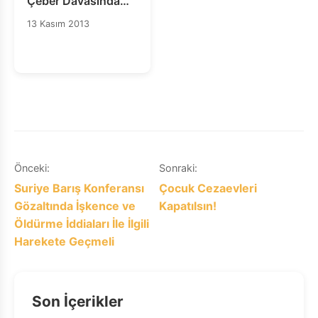
Çeber Davasında
Tarihi İşkence
13 Kasım 2013
Kararını Onayladı
Yazı
Önceki:
Sonraki:
Suriye Barış Konferansı
Çocuk Cezaevleri
gezinmesi
Gözaltında İşkence ve
Kapatılsın!
Öldürme İddiaları İle İlgili
Harekete Geçmeli
Son İçerikler