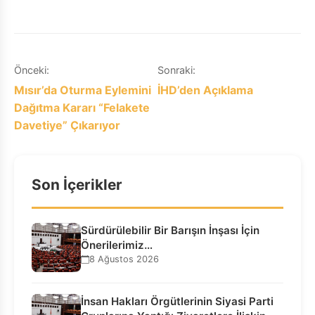
Yazı
Önceki:
Sonraki:
Mısır’da Oturma Eylemini
İHD’den Açıklama
gezinmesi
Dağıtma Kararı “Felakete
Davetiye” Çıkarıyor
Son İçerikler
Sürdürülebilir Bir Barışın İnşası İçin
Önerilerimiz…
8 Ağustos 2026
İnsan Hakları Örgütlerinin Siyasi Parti