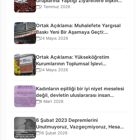
Gruplarına Yaptığı Ziyaretlere İlişkin
Bilgilendirme…
2 Temmuz 2026
Ortak Açıklama: Muhalefete Yargısal
Baskı Yeni Bir Aşamaya Geçti:
Seçilmiş…
24 Mayıs 2026
Ortak Açıklama: Yükseköğretim
Kurumlarının Toplumsal İşlevi
Kurucularının Ticari Akıbetine
24 Mayıs 2026
Bağlanamaz!
Kadınların eşitliği bir iyi niyet meselesi
değil, devletin uluslararası insan…
8 Mart 2026
6 Şubat 2023 Depremlerini
Unutmuyoruz, Vazgeçmiyoruz, Hesap
Sorulmasını İstiyoruz!
16 Şubat 2026